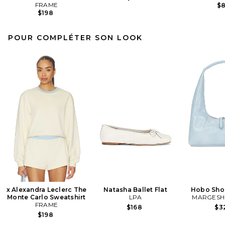
FRAME
$
$198
POUR COMPLÉTER SON LOOK
x Alexandra Leclerc The
Natasha Ballet Flat
Hobo Sho
Monte Carlo Sweatshirt
LPA
MARGES
FRAME
$168
$3
$198