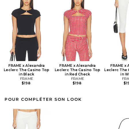
FRAME x Alexandra
FRAME x Alexandra
FRAME x 
Leclerc The Casino Top
Leclerc The Casino Top
Leclerc The 
in Black
in Red Check
in W
FRAME
FRAME
FR
$198
$198
$1
POUR COMPLÉTER SON LOOK