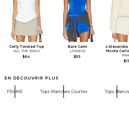
Celly Twisted Top
Bare Cami
x Alexandra
ALL THE WAYS
LIONESS
Monte Carlo
FR
$64
$55
$1
EN DÉCOUVRIR PLUS
FRAME
Tops Manches Courtes
Tops Blancs