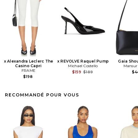
x Alexandra Leclerc The
x REVOLVE Raquel Pump
Gaia Sho
Casino Capri
Michael Costello
Mansur 
FRAME
Previous price:
$159
$189
$4
$198
RECOMMANDÉ POUR VOUS