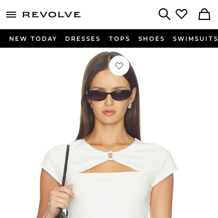
menu - shows more content
Revolve, Apparel & Fashion
Search
NEW TODAY
DRESSES
TOPS
SHOES
SWIMSUIT
Préféré x Alexandra Leclerc The Casi