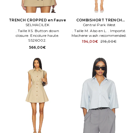
TRENCH CROPPED en Fauve
COMBISHORT TRENCH
SELMACILEK
DETAILS en Marron
Central Park West
. Taille XS. Button down
. Taille M. Also en L. . Importé.
closure. Encolure haute.
Machene wash recommended.
SS26O02.
194,00€
216,00€
566,00€