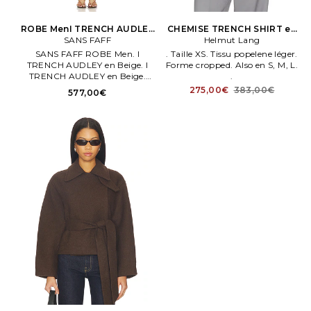
ROBE MenI TRENCH AUDLEY
CHEMISE TRENCH SHIRT en
SANS FAFF
en Beige
Helmut Lang
Ardoise
SANS FAFF ROBE Men. I
. Taille XS. Tissu popelene léger.
TRENCH AUDLEY en Beige. I
Forme cropped. Also en S, M, L.
TRENCH AUDLEY en Beige.
.
Size Composition:100% coton.
275,00€
383,00€
577,00€
Tissu gabardene. Ceenture
amovible.