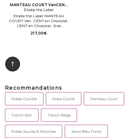
MANTEAU COURT VenCENT
Elodie the Label
en Chocolat
Elodie the Label MANTEAU
COURT Ven. CENT en Chocolat.
CENT en Chocolat. Size
Composition: 50% wool, 50%
217,00€
acrylique. Taille XS. Also en
Elodie the Label MANTEAU
COURT Ven.
Recommandations
Robes Courtes
Robe Courte
Manteau Court
Trench Noir
Trench Beige
Robes Jaunes À Manches
Jeans Bleu Foncé