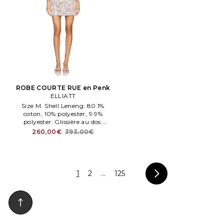
ROBE COURTE RUE en Penk
ELLIATT
Size M. Shell Leneng: 80.1%
coton, 10% polyester, 9.9%
polyester. Glissière au dos.
Manches bouffantes. Crêpe
260,00€
393,00€
épais avec panneau rapporté en
crochet. ELLI WD849.
1
2
...
125