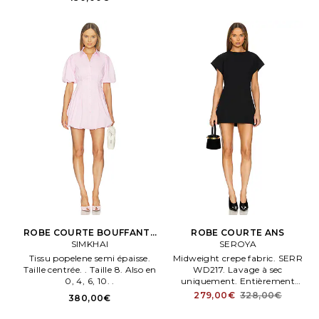
WD241. SS25 800S BL. L side
seam pockets. Nœud décoratif
amovible et orné de strass.
ROBE COURTE BOUFFANTE
ROBE COURTE ANS
À PLIS PIQUÉS CLEO en Penk
SIMKHAI
SEROYA
Tissu popelene semi épaisse.
Midweight crepe fabric. SERR
Taille centrée. . Taille 8. Also en
WD217. Lavage à sec
0, 4, 6, 10. .
uniquement. Entièrement
doublé. Size S. Fabriqué en
279,00€
328,00€
380,00€
Chene.