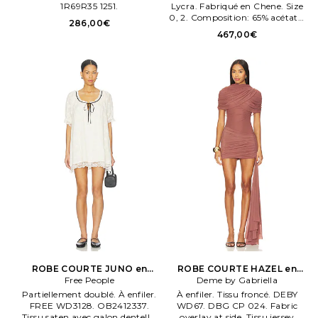
1R69R35 1251.
Lycra. Fabriqué en Chene. Size
0, 2. Composition: 65% acétate,
286,00€
35% polyester. Tissu jersey crêpe
467,00€
semi épais. SLEE WD284.
ROBE COURTE JUNO en
ROBE COURTE HAZEL en
Free People
Ivoire
Deme by Gabriella
Marron
Partiellement doublé. À enfiler.
À enfiler. Tissu froncé. DEBY
FREE WD3128. OB2412337.
WD67. DBG CP 024. Fabric
Tissu saten avec galon dentelle.
overlay at side. Tissu jersey