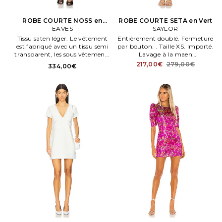
ROBE COURTE NOSS en
ROBE COURTE SETA en Vert
EAVES
Ivoire
SAYLOR
Tissu saten léger. Le vêtement
Entièrement doublé. Fermeture
est fabriqué avec un tissu semi
par bouton. . Taille XS. Importé.
transparent, les sous vêtements
Lavage à la maen
peuvent être apparents. . Taille
recommandé.
217,00€
279,00€
334,00€
XS. Non doublé. Fermeture par
agrafe au dos.