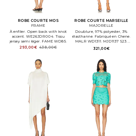
ROBE COURTE MOS
ROBE COURTE MARSEILLE
FRAME
MAJORELLE
À enfiler. Open back with knot
Doublure, 97% polyester, 3%
accent. WE26JDR004. Tissu
élasthanne. Fabriqué en Chene.
jersey semi léger. FAME WD85.
MALR WD1311. MJD1137 S23.
Faux boutons ornés de cristal
293,00€
438,00€
321,00€
fantaisie devant. Tissu tweed
léger avec base volantée.