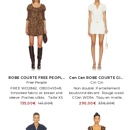
ROBE COURTE FREE PEOPLE
Cen Cen ROBE COURTE GIGI
STAR DIP en Noir
Free People
en Ivoire
Cin Cin
FREE WD2862. OB2049348.
Non doublé. Partiellement
Smocked fabric at breast and
boutonné devant. Rouge waist.
sleeve. Poches côtés. . Taille XS.
CCen WD54. Tissu en maille
ultra légère. Tape.
135,00€
141,00€
290,00€
336,00€