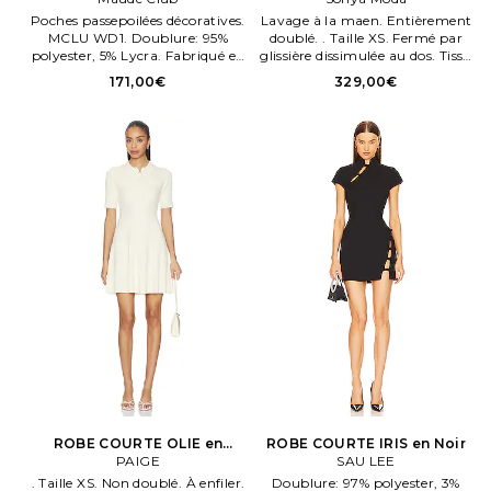
Poches passepoilées décoratives.
Lavage à la maen. Entièrement
MCLU WD1. Doublure: 95%
doublé. . Taille XS. Fermé par
polyester, 5% Lycra. Fabriqué en
glissière dissimulée au dos. Tissu
Chene. MC125D.
crêpe semi épais et
171,00€
329,00€
empiècement en mesh sur le
top.
ROBE COURTE OLIE en
ROBE COURTE IRIS en Noir
Crème
PAIGE
SAU LEE
. Taille XS. Non doublé. À enfiler.
Doublure: 97% polyester, 3%