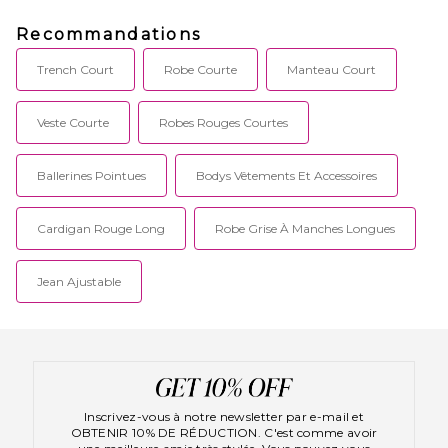
Recommandations
Trench Court
Robe Courte
Manteau Court
Veste Courte
Robes Rouges Courtes
Ballerines Pointues
Bodys Vêtements Et Accessoires
Cardigan Rouge Long
Robe Grise À Manches Longues
Jean Ajustable
Inscrivez-vous à notre newsletter par e-mail et
OBTENIR 10% DE RÉDUCTION. C'est comme avoir