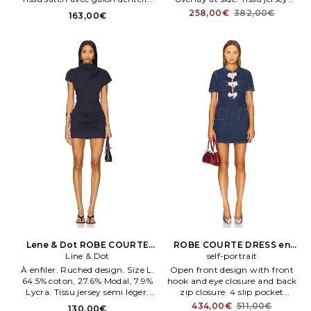
Nœud à l'encolure.
mesh semi épais.
258,00€
382,00€
163,00€
Lene & Dot ROBE COURTE
ROBE COURTE DRESS en
ARCHER en Marine
Line & Dot
self-portrait
Bleu
À enfiler. Ruched design. Size L.
Open front design with front
64.5% coton, 27.6% Modal, 7.9%
hook and eye closure and back
Lycra. Tissu jersey semi léger.
zip closure. 4 slip pocket
LEAX WD588.
styleng with additio. SELF
434,00€
511,00€
130,00€