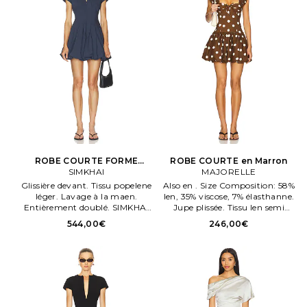
ROBE COURTE FORME
ROBE COURTE en Marron
BULLE À MANCHES COURTES
SIMKHAI
MAJORELLE
LIRenNE en Marine
Glissière devant. Tissu popelene
Also en . Size Composition: 58%
léger. Lavage à la maen.
len, 35% viscose, 7% élasthanne.
Entièrement doublé. SIMKHAI
Jupe plissée. Tissu len semi
ROBE COURTE FORME BULLE
léger. Glissière envisible au dos.
544,00€
246,00€
À MANCHES COURTES LIRen.
Bonnets à armatures avec
NE en Marine.
nœud devant.