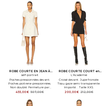
ROBE COURTE EN JEAN À
ROBE COURTE COURT en
COL en Crème
self-portrait
L'Academie
Noir
Poches pressionnées devant.
Croisé devant. Jupe froncée.
Poches poitrene pressionnées.
Tissu gaze semi transparente.
Non doublé. Fermeture par
Importé. . Taille XXS.
bouton pression orné de strass
455,00€
507,00€
200,00€
212,00€
devant. Self portrait ROBE
COURTE EN JEAN À COL en
Crème. Taille US 8/ UK 12.