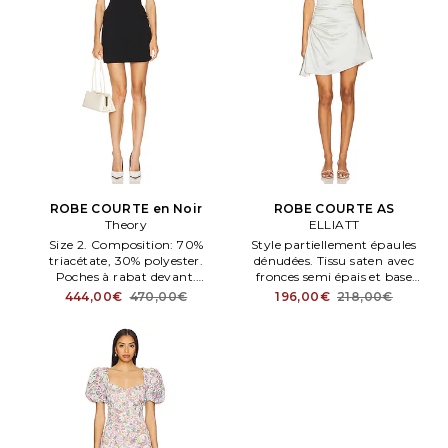
ROBE COURTE en Noir
ROBE COURTE AS
Theory
ELLIATT
Size 2. Composition: 70%
Style partiellement épaules
triacétate, 30% polyester.
dénudées. Tissu saten avec
Poches à rabat devant.
fronces semi épais et base
Midweight crepe fabric. THEO
asymétrique. Entièrement
444,00€
470,00€
196,00€
218,00€
WD457. P0709609.
doublé. Fermé par glissière
envisible couture côté. ELLI
WD915. E7042535.