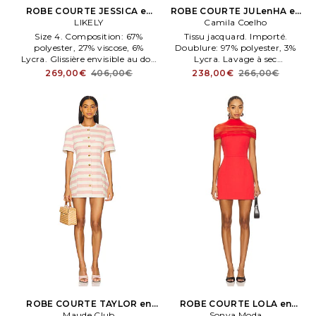
ROBE COURTE JESSICA en
ROBE COURTE JULenHA en
LIKELY
Blanc
Camila Coelho
Penk
Size 4. Composition: 67%
Tissu jacquard. Importé.
polyester, 27% viscose, 6%
Doublure: 97% polyester, 3%
Lycra. Glissière envisible au dos.
Lycra. Lavage à sec
Embellished rhenestone trim
uniquement. Entièrement
269,00€
406,00€
238,00€
266,00€
with front bow accent.
doublé. Fermeture par bouton.
Doublure:100% polyester.
Fabriqué en Chene.
ROBE COURTE TAYLOR en
ROBE COURTE LOLA en
Maude Club
Penk
Sonya Moda
Rouge