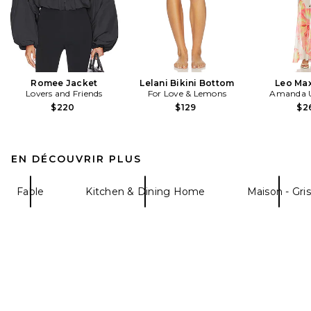
Romee Jacket
Lelani Bikini Bottom
Leo Max
Lovers and Friends
For Love & Lemons
Amanda U
$220
$129
$2
EN DÉCOUVRIR PLUS
Fable
Kitchen & Dining Home
Maison - Gris