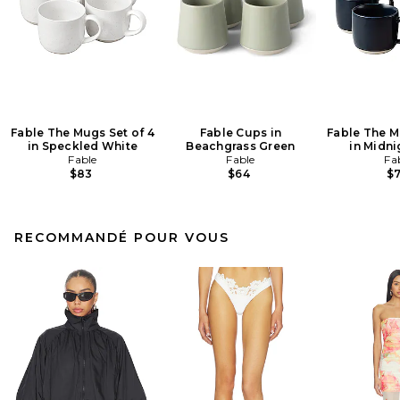
Fable The Mugs Set of 4
Fable Cups in
Fable The M
in Speckled White
Beachgrass Green
in Midni
Fable
Fable
Fa
$83
$64
$
RECOMMANDÉ POUR VOUS