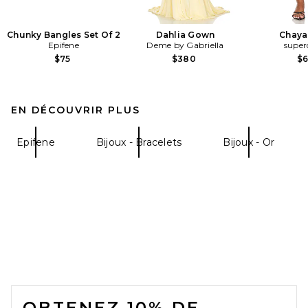
Chunky Bangles Set Of 2
Dahlia Gown
Chaya
Epifene
Deme by Gabriella
supe
$75
$380
$
EN DÉCOUVRIR PLUS
Epifene
Bijoux - Bracelets
Bijoux - Or
FOOTER
OBTENEZ 10% DE