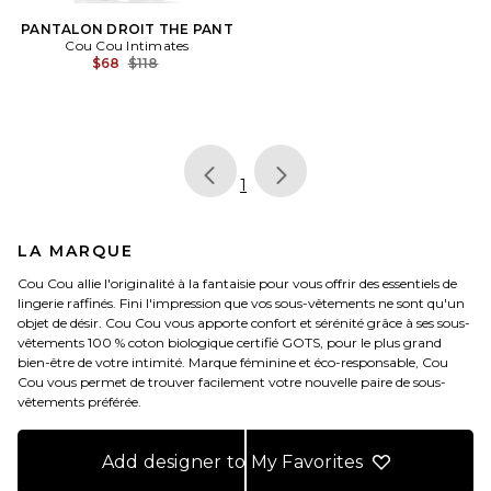
PANTALON DROIT THE PANT
Cou Cou Intimates
Previous price:
$68
$118
page
of 1, currently selected
1
LA MARQUE
Cou Cou allie l'originalité à la fantaisie pour vous offrir des essentiels de
lingerie raffinés. Fini l'impression que vos sous-vêtements ne sont qu'un
objet de désir. Cou Cou vous apporte confort et sérénité grâce à ses sous-
vêtements 100 % coton biologique certifié GOTS, pour le plus grand
bien-être de votre intimité. Marque féminine et éco-responsable, Cou
Cou vous permet de trouver facilement votre nouvelle paire de sous-
vêtements préférée.
Add designer to My Favorites