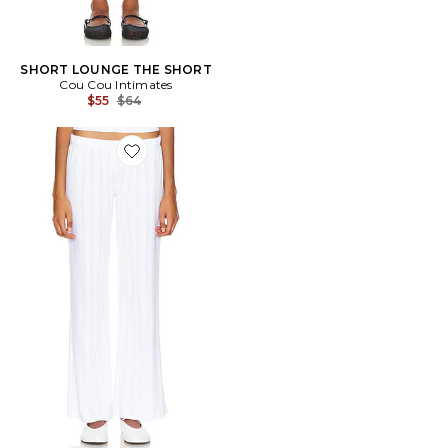
SHORT LOUNGE THE SHORT
Cou Cou Intimates
Previous price:
$55
$64
Favorite PANTALON DROIT THE PANT