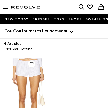
menu - shows more content
Revolve, Apparel & Fashion
Search
NEW TODAY
DRESSES
TOPS
SHOES
SWIMSUIT
Cou Cou Intimates
Loungewear
4
Articles
Trier Par
Refine
Favorite MINI-SHORT THE TEENY TINY SHORT