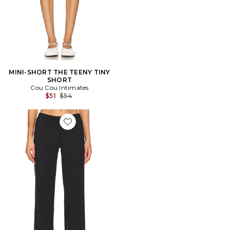
MINI-SHORT THE TEENY TINY
SHORT
Cou Cou Intimates
Previous price:
$51
$54
Favorite PANTALON DROIT THE PANT