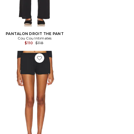
PANTALON DROIT THE PANT
Cou Cou Intimates
Previous price:
$110
$118
Favorite SHORT LOUNGE THE SHORT