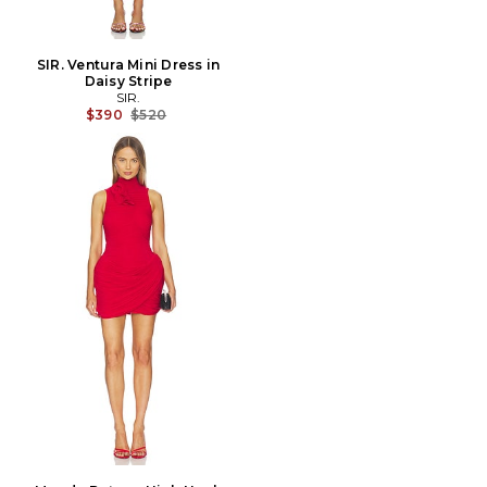
SIR. Ventura Mini Dress in
Daisy Stripe
SIR.
Prix Avant Réduction:
$390
$520