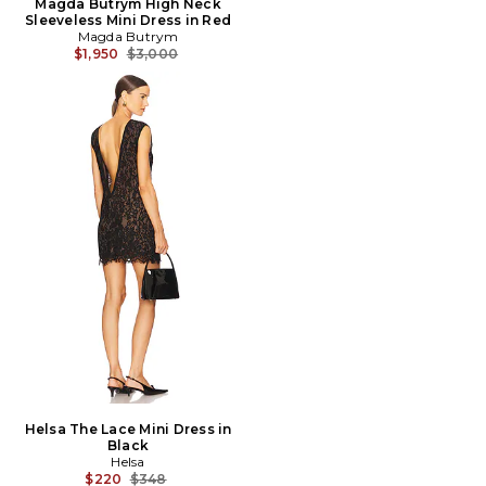
Magda Butrym High Neck
Sleeveless Mini Dress in Red
Magda Butrym
Prix Avant Réduction:
$1,950
$3,000
Helsa The Lace Mini Dress in
Black
Helsa
Prix Avant Réduction:
$220
$348