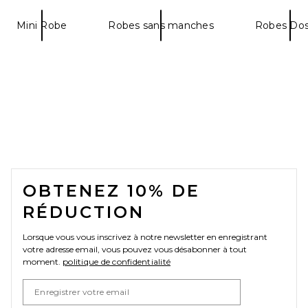
Mini Robe
Robes sans manches
Robes Dos
HAELO Asymmetric Cowl Mini
Dress in Black
HAELO
$300
FOOTER
OBTENEZ 10% DE
RÉDUCTION
Lorsque vous vous inscrivez à notre newsletter en enregistrant
votre adresse email, vous pouvez vous désabonner à tout
moment.
politique de confidentialité
Email Address