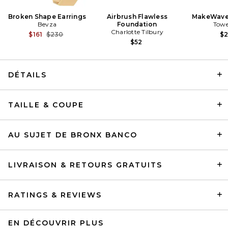
Broken Shape Earrings
Airbrush Flawless
MakeWave
Bevza
Foundation
Towe
Charlotte Tilbury
Previous price:
$161
$230
$
$52
DÉTAILS
EAVES Tilly Mini Dress in
TAILLE & COUPE
Black
EAVES
$228
AU SUJET DE BRONX BANCO
LIVRAISON & RETOURS GRATUITS
RATINGS & REVIEWS
EN DÉCOUVRIR PLUS