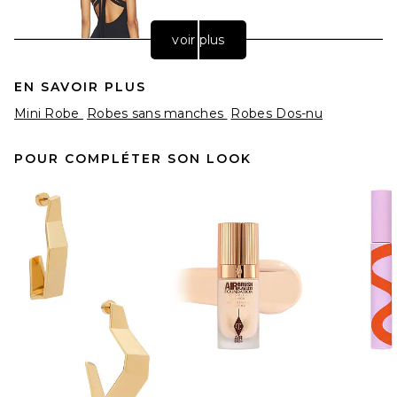
voir plus
EN SAVOIR PLUS
Mini Robe
Robes sans manches
Robes Dos-nu
POUR COMPLÉTER SON LOOK
THE ATTICO Belted Mini
Dress in Black
THE ATTICO
Prix Avant Réduction:
$771
$1,150