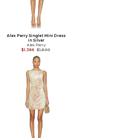
Alex Perry Singlet Mini Dress
in Silver
Alex Perry
Prix Avant Réduction:
$1,386
$1,800