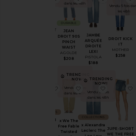
les 48h
dans les 48h
Vendu 5 fois da
les 48h
DURABLE
BOOTCUT
JEAN
JAMBE
SLIM
DROIT 90S
DROIT KICK
ARQUÉE
MARIA
PINCH
IT
DROITE
EB Denim
WAIST
MOTHER
LEXI
$350
AGOLDE
$258
PISTOLA
$208
$188
TRENDING
TRENDING
NOW!
NOW!
ajouter aux préférésBLOUSON JA
ajouter aux préférésx W
ajouter aux 
Vendu 12 fois
Vendu 12 fois
dans les 48h
dans les 48h
COLLECTIONS
COLLECTIONS
BLOUSON
x We The
x Alexandra
JANELLE
Free Fable
JUPE-SHORT
Leclerc The
L'AGENCE
Twisted
WE THE FREE
Leo Low