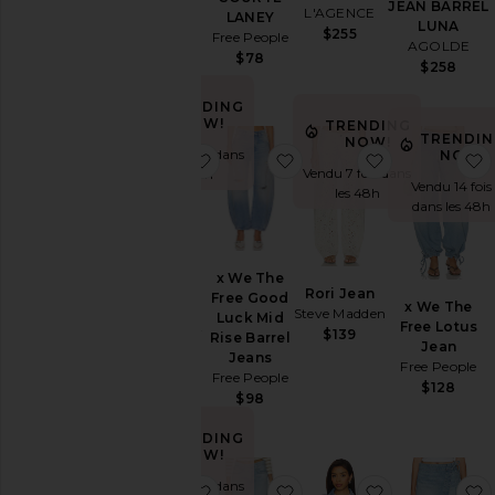
JEAN BARREL
L'AGENCE
MOTHER
LANEY
LUNA
$255
$258
Free People
AGOLDE
$78
$258
TRENDING
NOW!
TRENDING
TRENDI
NOW!
Vendu 9 fois dans
NOW!
ajouter aux préférésMarlow Vintage
ajouter aux préférésx We
ajouter aux p
Vendu 7 fois dans
les 48h
Vendu 14 fois
les 48h
dans les 48h
Marlow
x We The
Rori Jean
Vintage
Free Good
x We The
Steve Madden
Short
Luck Mid
Free Lotus
Citizens of
$139
Rise Barrel
Jean
Humanity
Jeans
Free People
$178
Free People
$128
$98
TRENDING
NOW!
Vendu 9 fois dans
ajouter aux préférésCourt Denim Sh
ajouter aux préférésPeti
ajouter aux 