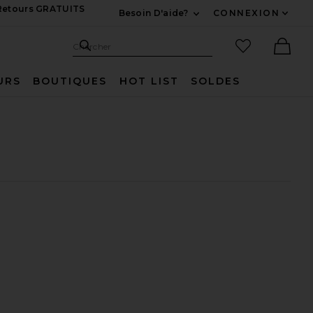
 Retours GRATUITS
Besoin D'aide?
CONNEXION
Développez Pour Nous
Recherche
Articles favo
Chercher
Ther
URS
BOUTIQUES
HOT LIST
SOLDES