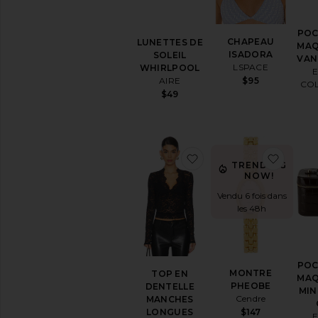
POC
CHAPEAU
LUNETTES DE
MAQ
ISADORA
SOLEIL
VAN
LSPACE
WHIRLPOOL
E
AIRE
$95
COL
$49
ajouter aux préfér
ajout
TRENDING
NOW!
Vendu 6 fois dans
les 48h
POC
MONTRE
TOP EN
MAQ
PHEOBE
DENTELLE
MIN
Cendre
MANCHES
LONGUES
$147
E