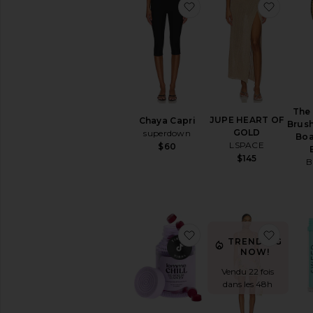
ajouter aux préférésCh
ajoute
The
JUPE HEART OF
Chaya Capri
Brush
GOLD
superdown
Boa
LSPACE
$60
$145
B
ajouter aux préféré
ajoute
TRENDING
NOW!
Vendu 22 fois
dans les 48h