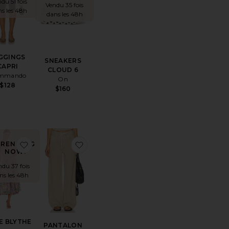
du 51 fois
Vendu 35 fois
ns les 48h
dans les 48h
GGINGS
SNEAKERS
CAPRI
CLOUD 6
mmando
On
$128
$160
SHORT EN JEAN 501 ORIGINAL
er aux préférésBASKETS DE RANDONNÉE XT-6
ajouter aux préférésROBE BLYTHE
ajouter aux préférésPANTALON BRYN
TRENDING
NOW!
ndu 37 fois
ns les 48h
E BLYTHE
PANTALON