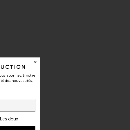
DUCTION
ONGLES GLOW
ous abonnez à notre
ité des nouveautés,
Les deux