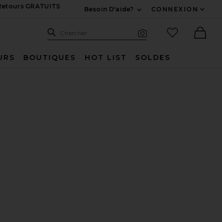
 Retours GRATUITS
Besoin D'aide?
CONNEXION
Développez Pour Nous
Recherche
Articles favo
Chercher
Recherche visuelle
Ther
URS
BOUTIQUES
HOT LIST
SOLDES
 6