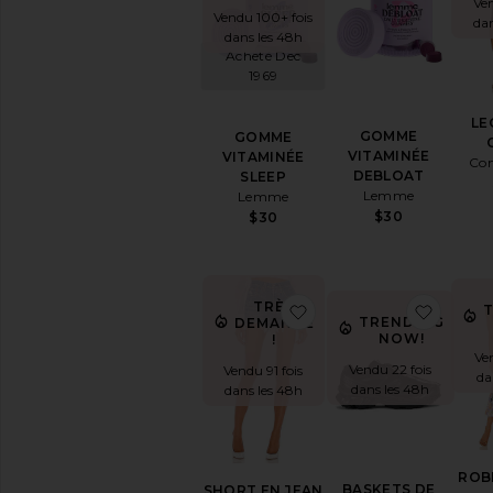
Ven
Robes
Vendu 100+ fois
da
dans les 48h
Maison
Acheté Dec
Blousons
1969
&
Manteaux
LE
GOMME
Bijoux
GOMME
VITAMINÉE
VITAMINÉE
Combinaisons
Co
DEBLOAT
SLEEP
Cuir
Lemme
Lemme
Lingerie
$30
$30
&
Nuit
Loungewear
TRÈS
Pantalons
ajouter aux préférés
ajout
TRENDING
DEMANDÉ
Combishorts
NOW!
!
Ve
Chaussures
Vendu 22 fois
Vendu 91 fois
da
Shorts
dans les 48h
dans les 48h
Jupes
Pulls
&
ROB
Cardigans
BASKETS DE
SHORT EN JEAN