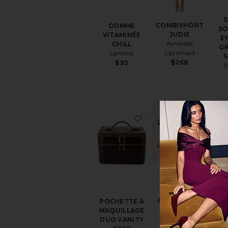
COMBISHORT
GOMME
SO
JUDIE
VITAMINÉE
E
Amanda
CHILL
G
Uprichard
Lemme
$268
$30
TRÈS
ajouter aux préféré
ajoute
DEMANDÉ
!
Vendu 100+ fois
dans les 48h
G
ROBE STARS
POCHETTE À
CH
ALIGN
MAQUILLAGE
P
LIONESS
DUO VANITY
ONG