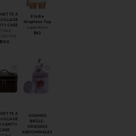
HETTE À
Elodie
UILLAGE
Strapless Top
ITY CASE
superdown
TOILE
$62
LECTIVE
$100
ésTOP EN DENTELLE MANCHES LONGUES INTIMATELY FP ALL D
er aux préférésMONTRE PHEOBE
ajouter aux préférésPOCHETTE À MAQUILLAGE MINI
ajouter aux préférésGOMMES BRÛL
HETTE À
GOMMES
UILLAGE
BRÛLE-
I VANITY
GRAISSES
CASE
ABDOMINALES
TOILE