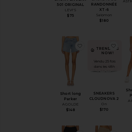
ASTR
Maillots
RANDONNÉE
501 ORIGINAL
de
XT-6
LEVI'S
bain
Salomon
$75
&
$180
Tenues
de
plages
Tops
ajouter aux préférésSh
ajout
TRENDING
NOW!
Vendu 25 fois
dans les 48h
Sh
SNEAKERS
Short long
P
CLOUDNOVA 2
Parker
A
On
AGOLDE
$170
$148