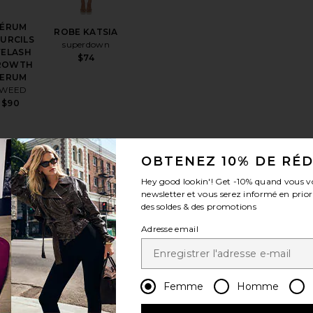
SÉRUM
ROBE KATSIA
URCILS
superdown
YELASH
$74
ROWTH
SERUM
SWEED
$90
OBTENEZ 10% DE RÉ
sPOCHETTE À MAQUILLAGE DUO VANITY CASE
r aux préférésROBE STARS ALIGN
ajouter aux préférésGOMMES CHEVEUX, PEAU ET 
ajouter aux préférésT-SHIRT 1950'S
Hey good lookin'! Get
-10%
quand vous v
newsletter et vous serez informé en prior
des soldes & des promotions
Adresse email
COLLECTIONS
OMMES
T-SHIRT 1950'S
EVEUX,
RE/DONE
Femme
Homme
EAU ET
$95
LES GLOW