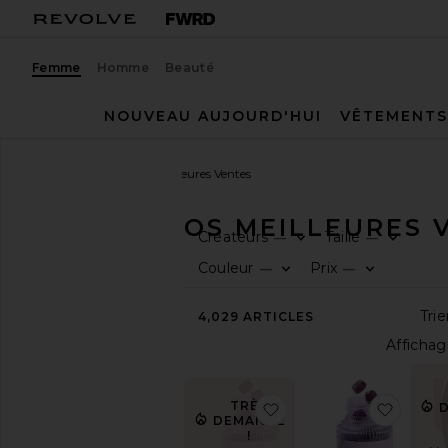
Femme
Homme
Beauté
NOUVEAU AUJOURD'HUI
VÊTEMENTS
Femme
Toutes nos Meilleures Ventes
TOUTES NOS MEILLEURES 
Créateurs
Taille
—
—
CATÉGORIE
Couleur
Prix
—
—
Tout
4,029
ARTICLES
voir
Accessoires
Sport
Sacs
TRÈS
ajouter aux préféré
ajout
Beauté
DEMANDÉ
!
Jeans