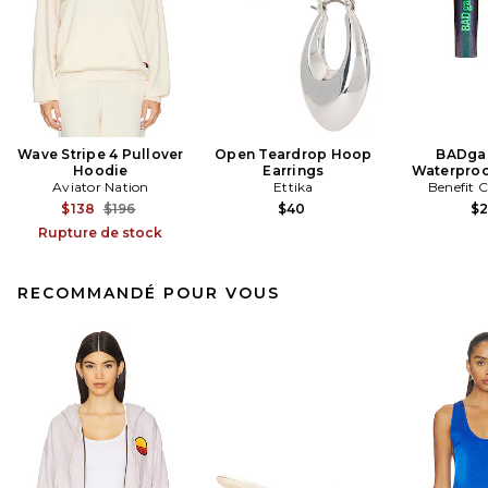
Wave Stripe 4 Pullover
Open Teardrop Hoop
BADgal
Hoodie
Earrings
Waterproo
Aviator Nation
Ettika
Benefit 
Previous price:
$138
$196
$40
$
Rupture de stock
RECOMMANDÉ POUR VOUS