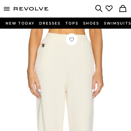
menu - shows more content
Revolve, Apparel & Fashion
Search
NEW TODAY
DRESSES
TOPS
SHOES
SWIMSUIT
Préféré PANTALON SWEAT WIDE