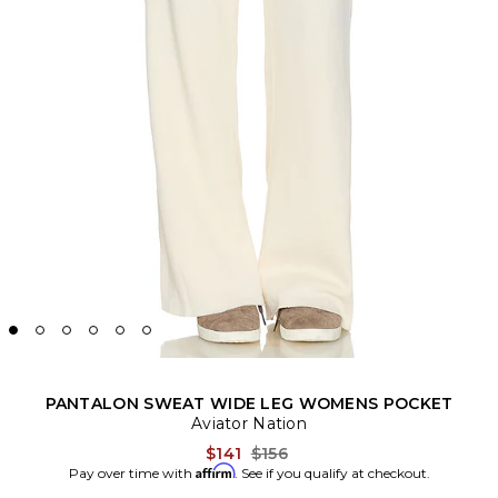
PANTALON SWEAT WIDE LEG WOMENS POCKET
Aviator Nation
Previous price:
$141
$156
Affirm
Pay over time with
. See if you qualify at checkout.