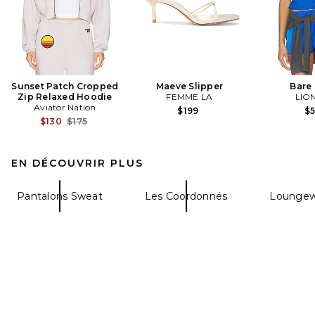
Sunset Patch Cropped
Maeve Slipper
Bare
Zip Relaxed Hoodie
FEMME LA
LIO
Aviator Nation
$199
$
Previous price:
$130
$175
EN DÉCOUVRIR PLUS
Pantalons Sweat
Les Coordonnés
Loungew