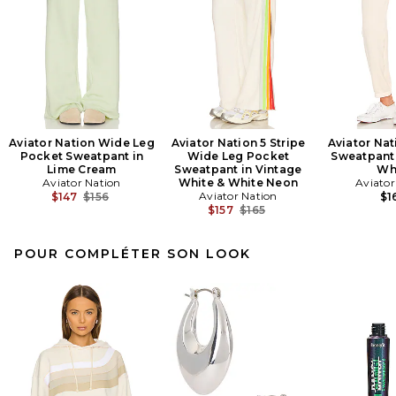
Aviator Nation Wide Leg
Aviator Nation 5 Stripe
Aviator Nat
Pocket Sweatpant in
Wide Leg Pocket
Sweatpant 
Lime Cream
Sweatpant in Vintage
Wh
Aviator Nation
White & White Neon
Aviator
Previous price:
Aviator Nation
$147
$156
$1
Previous price:
$157
$165
POUR COMPLÉTER SON LOOK