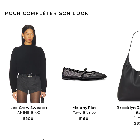
POUR COMPLÉTER SON LOOK
Lee Crew Sweater
Melany Flat
Brooklyn 3
ANINE BING
Tony Bianco
B
Co
$500
$160
$3