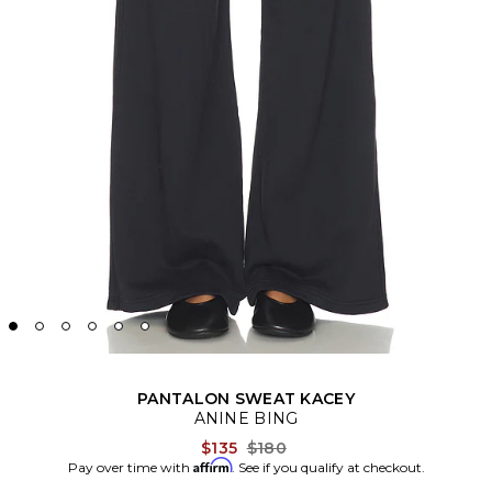
PANTALON SWEAT KACEY
ANINE BING
Previous price:
$135
$180
Affirm
Pay over time with
. See if you qualify at checkout.