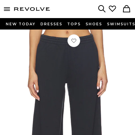
menu - shows more content
Revolve, Apparel & Fashion
Search
NEW TODAY
DRESSES
TOPS
SHOES
SWIMSUIT
Préféré PANTALON SWEAT KACEY