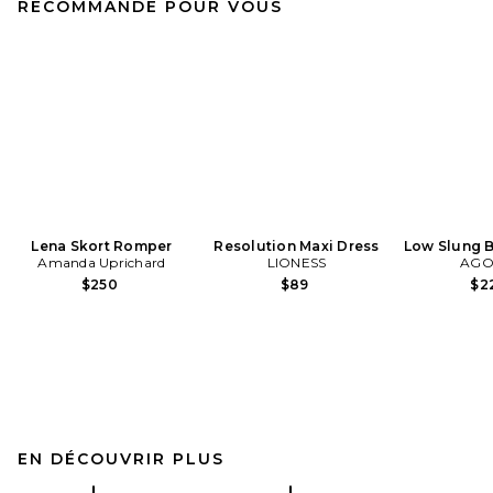
RECOMMANDÉ POUR VOUS
Lena Skort Romper
Resolution Maxi Dress
Low Slung 
Amanda Uprichard
LIONESS
AGO
$250
$89
$2
EN DÉCOUVRIR PLUS