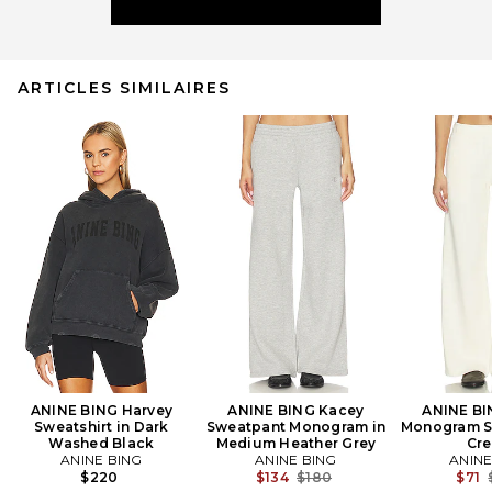
ARTICLES SIMILAIRES
ANINE BING Harvey
ANINE BING Kacey
ANINE BI
Sweatshirt in Dark
Sweatpant Monogram in
Monogram S
Washed Black
Medium Heather Grey
Cr
ANINE BING
ANINE BING
ANINE
Previous price:
$220
$134
$180
$71