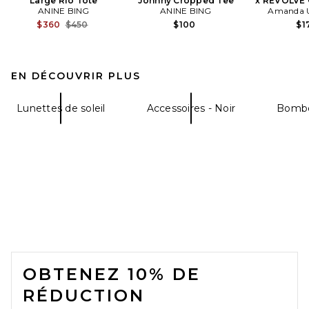
Large Rio Tote
Johnny Cropped Tee
x REVOLVE 
ANINE BING
ANINE BING
Amanda U
Previous price:
$360
$450
$100
$1
EN DÉCOUVRIR PLUS
Lunettes de soleil
Accessoires - Noir
Bombe
FOOTER
OBTENEZ 10% DE
RÉDUCTION