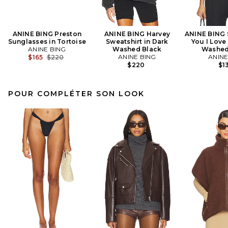
ANINE BING Preston
ANINE BING Harvey
ANINE BING S
Sunglasses in Tortoise
Sweatshirt in Dark
You I Love
ANINE BING
Washed Black
Washed
Previous price:
ANINE BING
ANINE
$165
$220
$220
$1
POUR COMPLÉTER SON LOOK