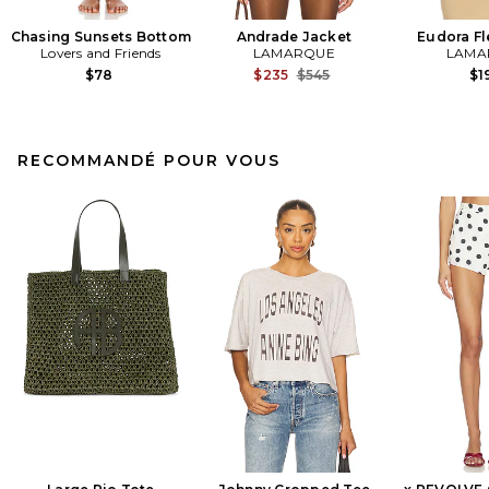
Chasing Sunsets Bottom
Andrade Jacket
Eudora Fl
Lovers and Friends
LAMARQUE
LAMA
Previous price:
$78
$235
$545
$1
RECOMMANDÉ POUR VOUS