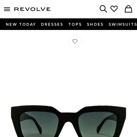
menu - shows more content
Revolve, Apparel & Fashion
Search
NEW TODAY
DRESSES
TOPS
SHOES
SWIMSUIT
Préféré LUNETTES DE SOLEIL INDIO