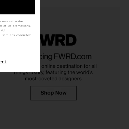
e recevoir notre
es et les promotions.
 Voir
oma Pant in Ivory
I.AM.GIA Khalo Maxi Dress in Yellow
SNDYS
I.AM.GIA
$108
$135
ment