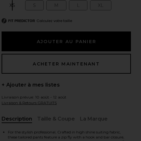
XS
S
M
L
XL
Size:
Size:
Size:
Size:
Size:
Calculez votre taille
FIT PREDICTOR
 slides
+ Ajouter à mes listes
Livraison prévue: 10 août - 12 août
Livraison & Retours GRATUITS
Description
Taille & Coupe
La Marque
, Cu
iew 2 of 4 PANTALON JANE in Jungle
view
For the stylish professional, Crafted in high shine suiting fabric,
these tailored pants feature a zip fly with a hook and bar closure,