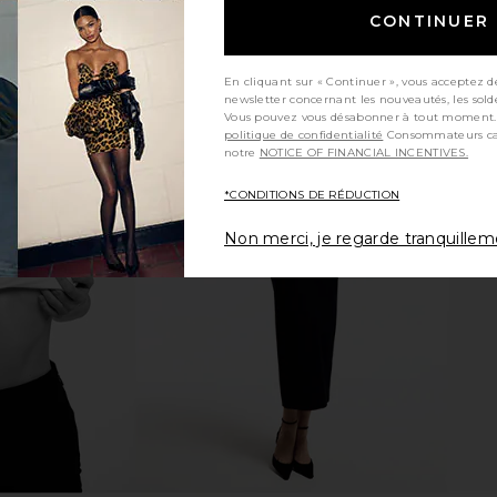
CONTINUER
En cliquant sur « Continuer », vous acceptez d
newsletter concernant les nouveautés, les sold
Vous pouvez vous désabonner à tout moment.
politique de confidentialité
Consommateurs californiens, consultez
notre
NOTICE OF FINANCIAL INCENTIVES.
ter Pants in
Amanda Uprichard x REVOLVE Soho
SNDYS R
*CONDITIONS DE RÉDUCTION
pe
Top in Fern
hard
Amanda Uprichard
Non merci, je regarde tranquille
$180