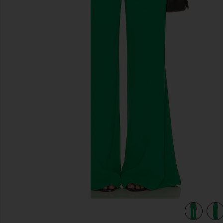
previous slides
view 5 of 4 PANTALON JANE in Jungle