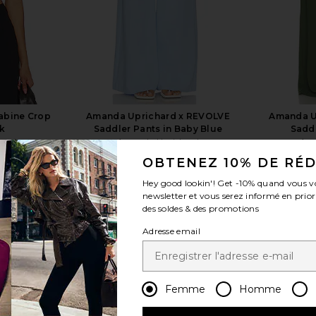
abine Crop
Amanda Uprichard x REVOLVE
Amanda U
ck
Saddler Pants in Baby Blue
Saddl
hard
Amanda Uprichard
Ama
$216
OBTENEZ 10% DE RÉ
Previous price:
Hey good lookin'! Get
-10%
quand vous v
newsletter et vous serez informé en prior
des soldes & des promotions
Adresse email
voir plus
Femme
Homme