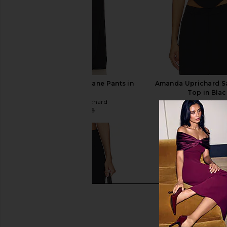
Amanda Uprichard Jane Pants in
Amanda Uprichard S
Black
Top in Bla
Amanda Uprichard
Amanda Upric
$193
$216
$141
$150
Previous price: