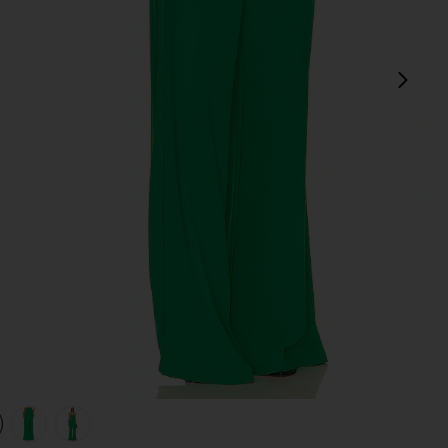
next
view 1 of 4 PANTALON JANE in Jungle
v