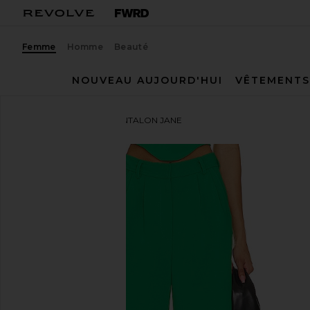
Femme
Homme
Beauté
NOUVEAU AUJOURD'HUI
VÊTEMENTS
Amanda Uprichard
PANTALON JANE
ajouter aux préférésAmanda Uprichard Jane Pants i