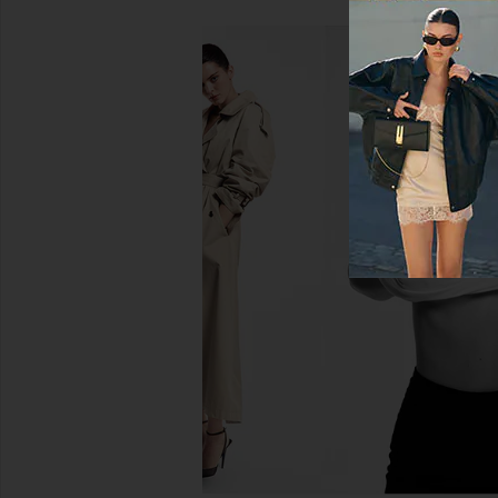
Amanda Uprichard x REVOLVE
Amanda Uprichard Sla
Slater Pants in Black
Eton Pinstri
Amanda Uprichard
Amanda Upric
$194
$194