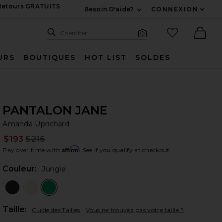
 Retours GRATUITS
Besoin D'aide?
CONNEXION
Développez Pour Nous
Recherche
Articles favo
Chercher
Recherche visuelle
Ther
URS
BOUTIQUES
HOT LIST
SOLDES
PANTALON JANE
Am
bran
Amanda Uprichard
$193
$216
Prev
Affirm
Pay over time with
. See if you qualify at checkout.
Couleur:
Jungle
Plea
Taille:
Guide des Tailles
Vous ne trouvez pas votre taille ?