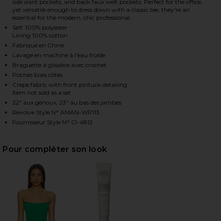
side slant pockets, and back faux welt pockets. Perfect for the office,
yet versatile enough to dress down with a classic tee, they're an
essential for the modern, chic professional.
Self: 100% polyester
HARE JANE PANTS IN JUNGLE ON FACEBOOK (OPENS
HARE JANE PANTS IN JUNGLE ON TWITTER (OPENS 
HARE JANE PANTS IN JUNGLE ON PINTEREST (OPEN
Lining 100% cotton
Fabriqué en Chine
Lavage en machine à l'eau froide
Braguette à glissière avec crochet
Poches biais côtés
Crepe fabric with front pintuck detailing
Item not sold as a set
22" aux genoux, 23" au bas des jambes
Revolve Style N° AMAN-WP113
Fournisseur Style N° CI-4812
Pour compléter son look