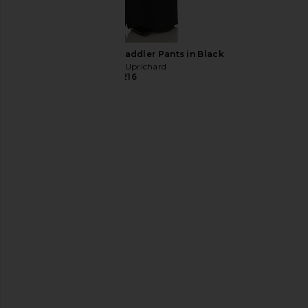
Amanda Uprichard Saddler Pants in Black
Amanda Uprichard
$216
Free People Butterfly Babe Midi
Amanda Uprichard 
Dress in Tea Combo
Saddler Pants i
Free People
Amanda Upric
$198
$216