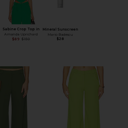
Sabine Crop Top in
Mineral Sunscreen
Amanda Uprichard
Mario Badescu
$28
$89
$150
Previous price: