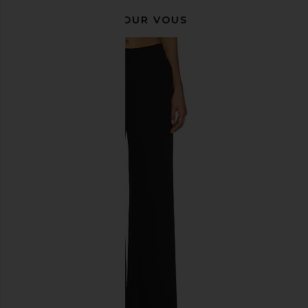
RECOMMANDÉ POUR VOUS
Amanda Uprichard Saddler Pants in
Amanda Uprichard Sadd
Mochi
Cornsilk
Amanda Uprichard
Amanda Upric
$216
$216