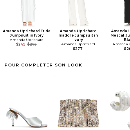
Amanda Uprichard Frida
Amanda Uprichard
Amanda U
Jumpsuit in Ivory
Isadore Jumpsuit in
Mezcal Ju
Amanda Uprichard
Ivory
Bl
Previous price:
Amanda Uprichard
Amanda U
$245
$275
$277
$2
POUR COMPLÉTER SON LOOK