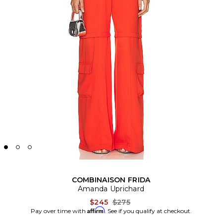
COMBINAISON FRIDA
Amanda Uprichard
Previous price:
$245
$275
Affirm
Pay over time with
. See if you qualify at checkout.