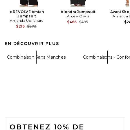
x REVOLVE Amiah
Alondra Jumpsuit
Avani Sko
Jumpsuit
Alice + Olivia
Amanda U
Amanda Uprichard
Previous price:
$466
$495
$2
Previous price:
$216
$273
EN DÉCOUVRIR PLUS
Combinaison Sans Manches
Combinaisons - Confor
FOOTER
OBTENEZ 10% DE