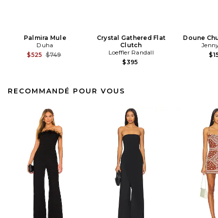
Palmira Mule
Crystal Gathered Flat
Doune Ch
Duha
Clutch
Jenny
Loeffler Randall
Previous price:
$525
$749
$1
$395
RECOMMANDÉ POUR VOUS