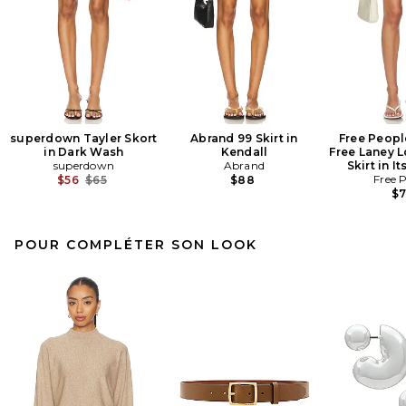
superdown Tayler Skort
Abrand 99 Skirt in
Free Peopl
in Dark Wash
Kendall
Free Laney L
superdown
Abrand
Skirt in It
Previous price:
Free 
$56
$65
$88
$
POUR COMPLÉTER SON LOOK