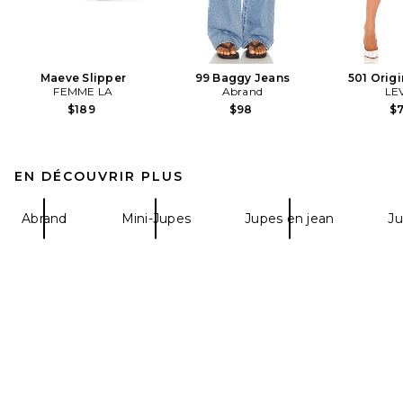
Maeve Slipper
99 Baggy Jeans
501 Origi
FEMME LA
Abrand
LEV
$189
$98
$
EN DÉCOUVRIR PLUS
Abrand
Mini-Jupes
Jupes en jean
Ju