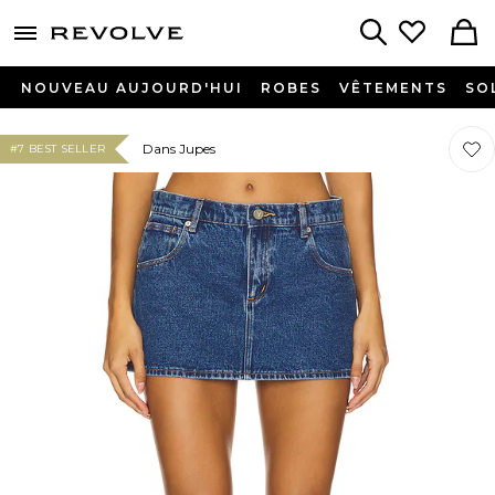
menu - shows more content
Revolve, Apparel & Fashion
Search
NOUVEAU AUJOURD'HUI
ROBES
VÊTEMENTS
SO
Préf
Préf
Dans Jupes
#7 BEST SELLER