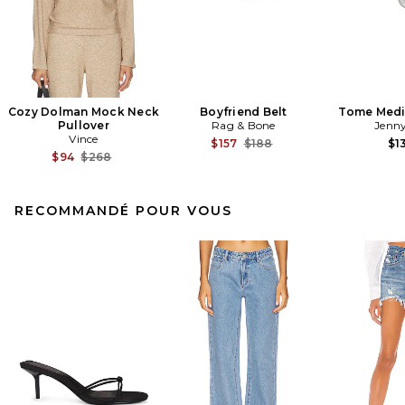
Cozy Dolman Mock Neck
Boyfriend Belt
Tome Med
Pullover
Rag & Bone
Jenny
Vince
Previous price:
$157
$188
$1
Previous price:
$94
$268
RECOMMANDÉ POUR VOUS