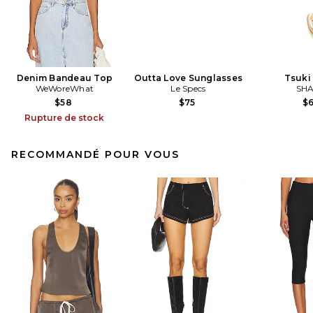
Denim Bandeau Top
Outta Love Sunglasses
Tsuki
WeWoreWhat
Le Specs
SHA
$58
$75
$
Rupture de stock
RECOMMANDÉ POUR VOUS