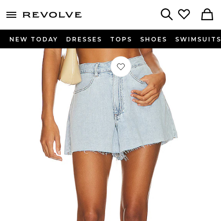
menu - shows more content
Revolve, Apparel & Fashion
Search
NEW TODAY
DRESSES
TOPS
SHOES
SWIMSUIT
Préféré SHORT FLARE