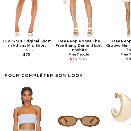
LEVI'S 501 Original Short
Free People x We The
Free Peop
in Athens Mid Short
Free Emmy Denim Skort
Groove Mini 
LEVI'S
in White
To
Free People
Free 
$75
Previous price:
$33
$88
$1
POUR COMPLÉTER SON LOOK