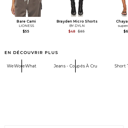
Bare Cami
Brayden Micro Shorts
Chaya
LIONESS
BY.DYLN
supe
Previous price:
$55
$48
$85
$
EN DÉCOUVRIR PLUS
WeWoreWhat
Jeans - Coupés À Cru
Short 
FOOTER