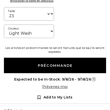
envisagez la taille en dessous
Taille
Couleur
Les articles en précommande ne seront facturés que lorsqu'ils seront
expédiés.
PRÉCOMMANDE
Expected to be In-Stock: 9/8/26 - 9/18/26
Opens in a
Prévenez-moi
Add to My Lists