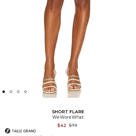
SHORT FLARE
WeWoreWhat
Previous price:
$42
$79
TAILLE GRAND