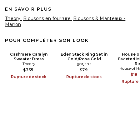
EN SAVOIR PLUS
Theory
Blousons en fourrure
Blousons & Manteaux -
Marron
POUR COMPLÉTER SON LOOK
Cashmere Caralyn
Eden Stack Ring Set in
House o
Sweater Dress
Gold/Rose Gold
Faceted M
Theory
gorjana
Ri
House of H
$335
$79
$18
Rupture de stock
Rupture de stock
Rupture 