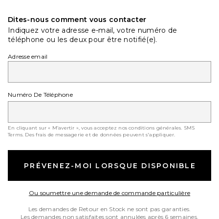
Dites-nous comment vous contacter
Indiquez votre adresse e-mail, votre numéro de
téléphone ou les deux pour être notifié(e).
Adresse email
Numéro De Téléphone
En cliquant sur « M’avertir », vous acceptez nos conditions générales.
SMS
Terms
. Des frais de messagerie et de données peuvent s'appliquer.
PRÉVENEZ-MOI LORSQUE DISPONIBLE
Opens in
Ou soumettre une demande de commande particulière
Les demandes de Retour en Stock ne sont pas garanties.
Les demandes non satisfaites sont annulées après 6 semaines.