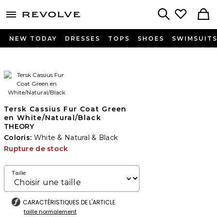
menu - shows more content
Revolve, Apparel & Fashion
Search
NEW TODAY
DRESSES
TOPS
SHOES
SWIMSUIT
Tersk Cassius Fur Coat Green
en White/Natural/Black
THEORY
Coloris:
White & Natural & Black
Rupture de stock
Taille
CARACTÉRISTIQUES DE L'ARTICLE
taille normalement