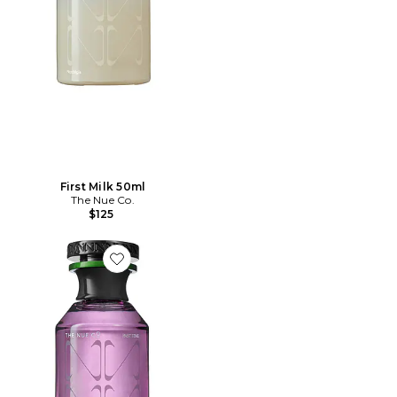
First Milk 50ml
The Nue Co.
$125
Favorite Past Time 50ml