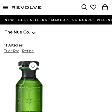
menu - shows more content
Revolve, Apparel & Fashion
Search
NEW
BEST SELLERS
MAKEUP
SKINCARE
WELLN
The Nue Co.
11
Articles
Trier Par
Refine
Favorite PARFUM FOREST LUNGS