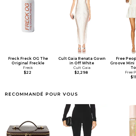
Freck Freck OG The
Cult Gaia Renata Gown
Free Peop
Original Freckle
in Off White
Groove Mini 
Freck
Cult Gaia
To
Free 
$22
$2,298
$1
RECOMMANDÉ POUR VOUS