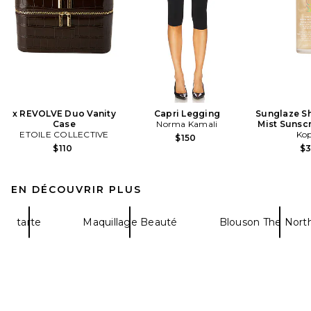
x REVOLVE Duo Vanity
Capri Legging
Sunglaze Sh
Case
Norma Kamali
Mist Sunsc
ETOILE COLLECTIVE
Kop
$150
$110
$
EN DÉCOUVRIR PLUS
tarte
Maquillage Beauté
Blouson The Nort