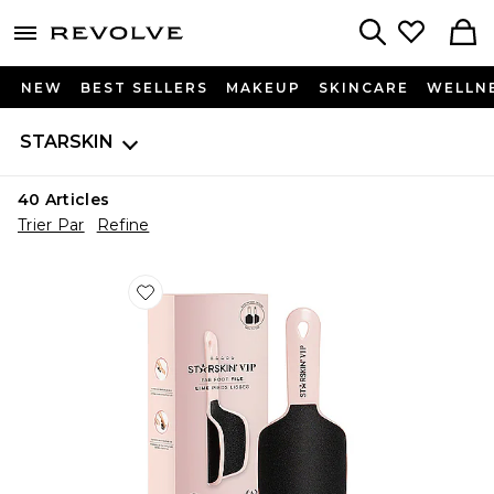
menu - shows more content
Revolve, Apparel & Fashion
Search
NEW
BEST SELLERS
MAKEUP
SKINCARE
WELLN
STARSKIN
40
Articles
Trier Par
Refine
Favorite LIME PIEDS LISSES FAB FOOT FILE