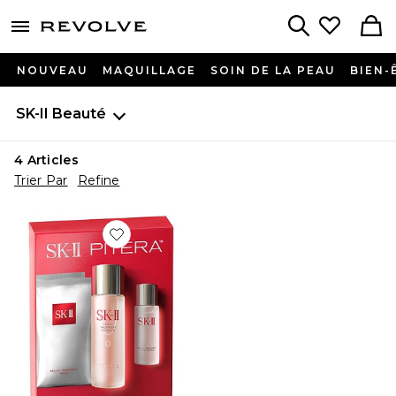
menu - shows more content
Revolve, Apparel & Fashion
Search
NOUVEAU
MAQUILLAGE
SOIN DE LA PEAU
BIEN-
SK-II
Beauté
4
Articles
Trier Par
Refine
Favorite LOT FIRST EXPERIENCE