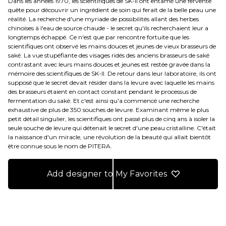
Dans les années 1970, les scientifiques de SK-II ont entamé une fervente
quête pour découvrir un ingrédient de soin qui ferait de la belle peau une
réalité. La recherche d'une myriade de possibilités allant des herbes
chinoises à l'eau de source chaude - le secret qu'ils recherchaient leur a
longtemps échappé. Ce n'est que par rencontre fortuite que les
scientifiques ont observé les mains douces et jeunes de vieux brasseurs de
saké. La vue stupéfiante des visages ridés des anciens brasseurs de saké
contrastant avec leurs mains douces et jeunes est restée gravée dans la
mémoire des scientifiques de SK-II. De retour dans leur laboratoire, ils ont
supposé que le secret devait résider dans la levure avec laquelle les mains
des brasseurs étaient en contact constant pendant le processus de
fermentation du saké. Et c'est ainsi qu'a commencé une recherche
exhaustive de plus de 350 souches de levure. Examinant même le plus
petit détail singulier, les scientifiques ont passé plus de cinq ans à isoler la
seule souche de levure qui détenait le secret d'une peau cristalline. C'était
la naissance d'un miracle, une révolution de la beauté qui allait bientôt
être connue sous le nom de PITERA.
Add designer to My Favorites