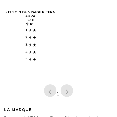
KIT SOIN DU VISAGE PITERA
AURA
SK-II
$110
page
of 1, currently selected
1
LA MARQUE