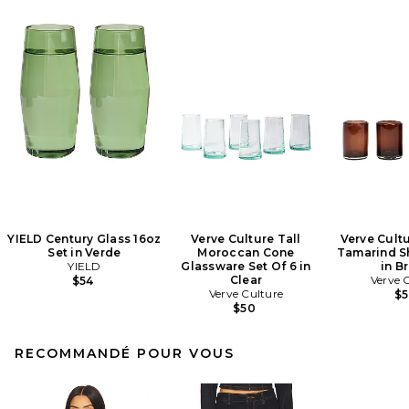
YIELD Century Glass 16oz
Verve Culture Tall
Verve Cultu
Set in Verde
Moroccan Cone
Tamarind S
YIELD
Glassware Set Of 6 in
in B
Clear
Verve 
$54
Verve Culture
$
$50
RECOMMANDÉ POUR VOUS