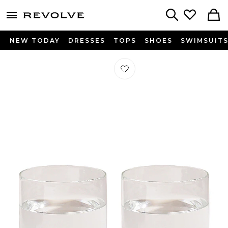
menu - shows more content
Revolve, Apparel & Fashion
Search
NEW TODAY
DRESSES
TOPS
SHOES
SWIMSUIT
Préféré LOT DE VERRES CENTURY