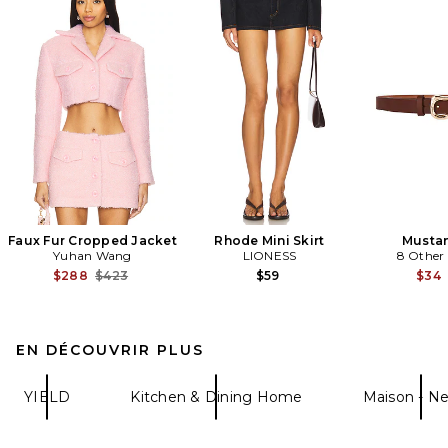
Faux Fur Cropped Jacket
Rhode Mini Skirt
Mustan
Yuhan Wang
LIONESS
8 Other
Previous price:
$288
$423
$59
$34
EN DÉCOUVRIR PLUS
YIELD
Kitchen & Dining Home
Maison - N