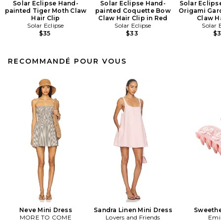
Solar Eclipse Hand-
Solar Eclipse Hand-
Solar Eclip
painted Tiger Moth Claw
painted Coquette Bow
Origami Gar
Hair Clip
Claw Hair Clip in Red
Claw Ha
Solar Eclipse
Solar Eclipse
Solar 
$35
$33
$
RECOMMANDÉ POUR VOUS
Neve Mini Dress
Sandra Linen Mini Dress
Sweethe
MORE TO COME
Lovers and Friends
Emi