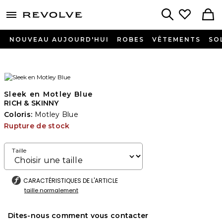
menu - shows more content
Revolve, Apparel & Fashion
Search
NOUVEAU AUJOURD'HUI
ROBES
VÊTEMENTS
SO
Sleek en Motley Blue
RICH & SKINNY
Coloris:
Motley Blue
Rupture de stock
Taille
CARACTÉRISTIQUES DE L'ARTICLE
taille normalement
Dites-nous comment vous contacter