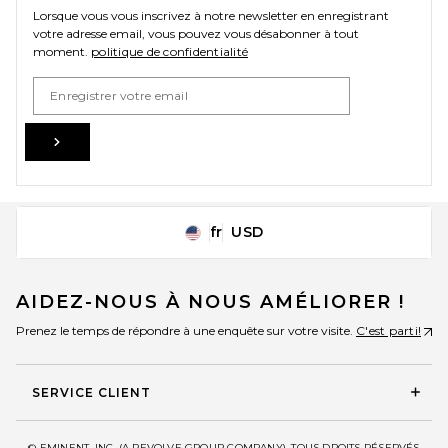
Lorsque vous vous inscrivez à notre newsletter en enregistrant
votre adresse email, vous pouvez vous désabonner à tout
moment.
politique de confidentialité
Email Address
Sign Up
fr
USD
Change Country Regions Preferences
AIDEZ-NOUS À NOUS AMÉLIORER !
Prenez le temps de répondre à une enquête sur votre visite.
C'est parti!
SERVICE CLIENT
© EMINENT, INC. (A REVOLVE GROUP COMPANY). TOUS DROITS RÉSERVÉS