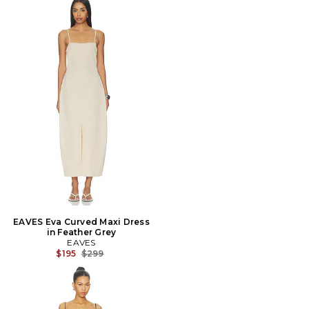
EAVES Eva Curved Maxi Dress
in Feather Grey
EAVES
Prix Avant Réduction:
$195
$299