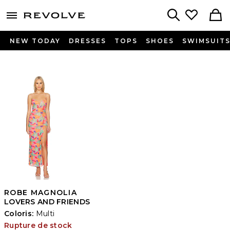
menu - shows more content
Revolve, Apparel & Fashion
Search
NEW TODAY
DRESSES
TOPS
SHOES
SWIMSUIT
ROBE MAGNOLIA
LOVERS AND FRIENDS
Coloris:
Multi
Rupture de stock