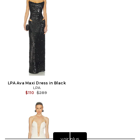
LPA Ava Maxi Dress in Black
LPA
Prix Avant Réduction:
$110
$289
voir plus