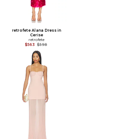
retrofete Alana Dress in
Cerise
retrofete
Prix Avant Réduction:
$563
$598