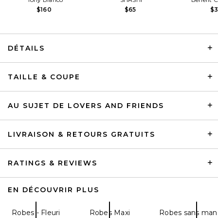
$160
$65
$
DÉTAILS
SIR. Leif Maxi Dress in Sea
TAILLE & COUPE
Blue
SIR.
$560
AU SUJET DE LOVERS AND FRIENDS
LIVRAISON & RETOURS GRATUITS
RATINGS & REVIEWS
EN DÉCOUVRIR PLUS
Robes - Fleuri
Robes Maxi
Robes sans man