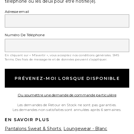
téléphone ou les deux pour être notifié(e).
Adresse email
Numéro De Téléphone
En cliquant sur « M’avertir », vous acceptez nos conditions générales.
SMS
Terms
. Des frais de messagerie et de données peuvent s'appliquer.
PRÉVENEZ-MOI LORSQUE DISPONIBLE
Opens in
Ou soumettre une demande de commande particulière
Les demandes de Retour en Stock ne sont pas garanties.
Les demandes non satisfaites sont annulées après 6 semaines.
EN SAVOIR PLUS
Pantalons Sweat & Shorts
Loungewear - Blanc