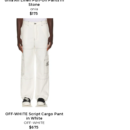
onia Air Linen Pull-On Pants in
Stone
onia
$175
OFF-WHITE Script Cargo Pant
in White
OFF-WHITE
$675