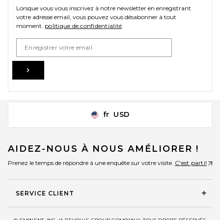
Lorsque vous vous inscrivez à notre newsletter en enregistrant
votre adresse email, vous pouvez vous désabonner à tout
moment.
politique de confidentialité
A.P.C. Rescue Denim Jean in
Email Address
Off White
A.P.C.
$310
Sign Up
fr
USD
Change Country Regions Preferences
AIDEZ-NOUS À NOUS AMÉLIORER !
Prenez le temps de répondre à une enquête sur votre visite.
C'est parti!
SERVICE CLIENT