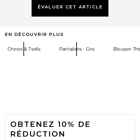
ÉVALUER CET ARTICLE
EN DÉCOUVRIR PLUS
Fear of God ESSENTIALS Flare
Sweatpant in Washed Seal
Heather
Fear of God ESSENTIALS
Chinos & Twills
Pantalons - Gris
Blouson Th
$155
FOOTER
OBTENEZ 10% DE
RÉDUCTION