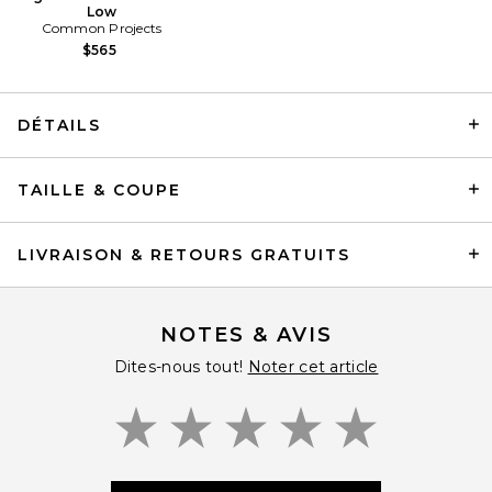
Low
Common Projects
$565
DÉTAILS
NN07 Kay Pant 1420 in Desert
TAILLE & COUPE
Khaki
NN07
$295
LIVRAISON & RETOURS GRATUITS
NOTES & AVIS
Dites-nous tout!
Noter cet article