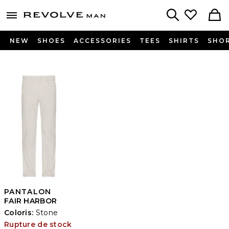
Revolve
menu - shows more content
Search
NEW
SHOES
ACCESSORIES
TEES
SHIRTS
SHO
PANTALON
FAIR HARBOR
Coloris:
Stone
Rupture de stock