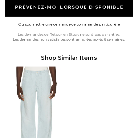
PRÉVENEZ-MOI LORSQUE DISPONIBLE
Opens in
Ou soumettre une demande de commande particulière
Les demandes de Retour en Stock ne sont pas garanties.
Les demandes non satisfaites sont annulées après 6 semaines.
Shop Similar Items