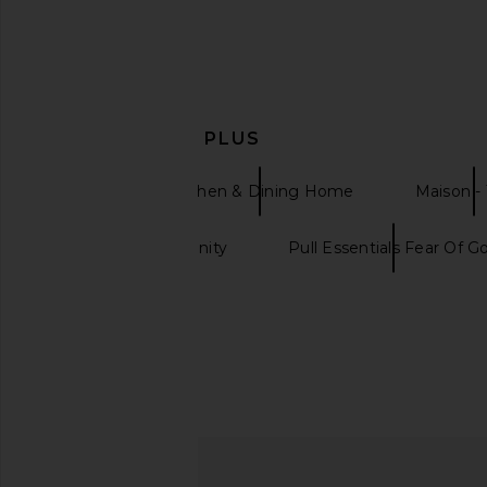
EN DÉCOUVRIR PLUS
Fable
Kitchen & Dining Home
Maison -
Citizens of Humanity
Pull Essentials Fear Of G