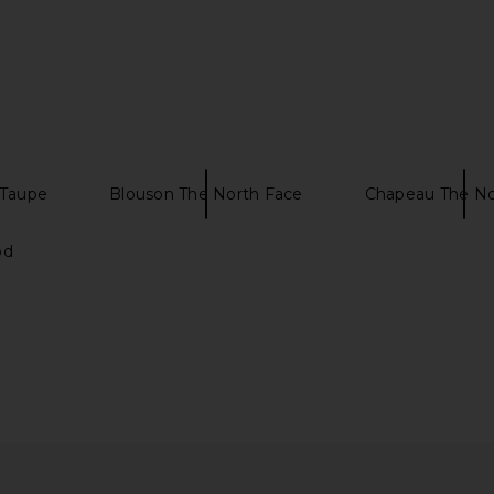
 Taupe
Blouson The North Face
Chapeau The No
od