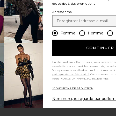
des soldes & des promotions
Adresse email
Femme
Homme
CONTINUER
En cliquant sur « Continuer », vous acceptez d
newsletter concernant les nouveautés, les sold
Vous pouvez vous désabonner à tout moment.
politique de confidentialité
Consommateurs californiens, consultez
notre
NOTICE OF FINANCIAL INCENTIVES.
*CONDITIONS DE RÉDUCTION
Non merci, je regarde tranquille