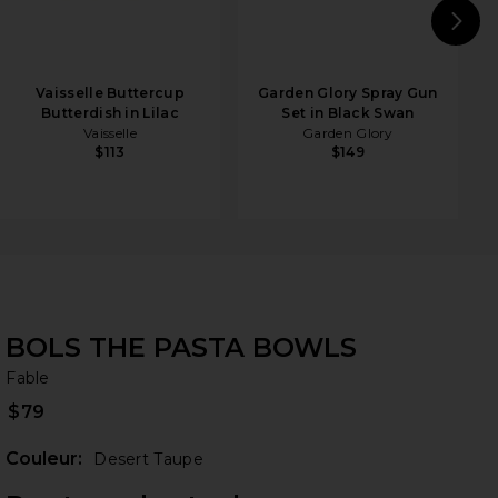
N
Vaisselle Buttercup
Garden Glory Spray Gun
Butterdish in Lilac
Set in Black Swan
Vaisselle
Garden Glory
$113
$149
BOLS THE PASTA BOWLS
Fa
bran
Fable
$79
Couleur:
Desert Taupe