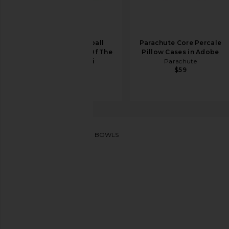
Assouline Football
Parachute Core Percale
Roots: The Spirit Of The
Pillow Cases in Adobe
Game in Multi
Parachute
$59
Assouline
$120
Fable
BOLS THE PASTA BOWLS
ajouter aux préférésFable The Pasta Bowls Set of 4