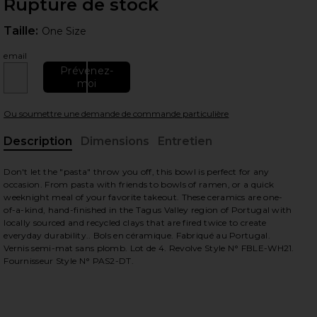
Rupture de stock
Taille:
Taille:
One Size
email
Prévenez-
moi
Ou soumettre une demande de commande particulière
Description
Dimensions
Entretien
, A
Don't let the "pasta" throw you off, this bowl is perfect for any
occasion. From pasta with friends to bowls of ramen, or a quick
weeknight meal of your favorite takeout. These ceramics are one-
of-a-kind, hand-finished in the Tagus Valley region of Portugal with
locally sourced and recycled clays that are fired twice to create
everyday durability.. Bols en céramique. Fabriqué au Portugal.
Vernis semi-mat sans plomb. Lot de 4. Revolve Style N° FBLE-WH21.
Fournisseur Style N° PAS2-DT.