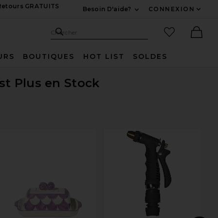
 Retours GRATUITS
Besoin D'aide?
CONNEXION
Développez Pour Nous
Recherche
Articles favo
Chercher
Ther
URS
BOUTIQUES
HOT LIST
SOLDES
st Plus en Stock