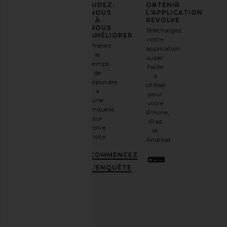
AFFIRMEZ
AIDEZ-
OBTENIR
VOTRE
NOUS
L'APPLICATION
STYLE
À
REVOLVE
NOUS
Téléchargez
Inscrivez-
AMÉLIORER
notre
vous à
Prenez
application
notre
le
super
newsletter
temps
facile
par e-
de
à
mail
répondre
utiliser
et
OBTENEZ
à
pour
10%
une
votre
DE
enquête
iPhone,
RÉDUCTION
.
sur
iPad
C'est
votre
et
comme
visite.
Android
avoir
une
COMMENCEZ
meilleure
L'ENQUÊTE
amie
stylée.
Désabonnez-
vous à
tout
moment.
Politique