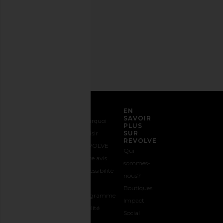
de
confidentialité
Adresse
email
S'INSCRIRE
SERVICE CLIENT
EN
SAVOIR
Nous
Expédition
Pourquoi
PLUS
contacter
&
choisir
SUR
REVOLVE
1-888-442-
Livraison
REVOLVE
Qui
5830
Retours &
Votre avis
sommes-
Options de
Échanges
Accessibilité
nous?
paiement
Guide des
Le
Boutiques
FAQs
Tailles
programme
Impact
Suivre
Offrir
Fidélité
Social
votre
REVOLVE