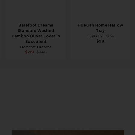
Barefoot Dreams
HueGah Home Harlow
Standard Washed
Tray
Bamboo Duvet Cover in
HueGah Home
$98
Succulent
Barefoot Dreams
$261
$348
i n Desert Taupe