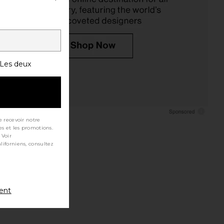
Les deux
e recevoir notre
es et les promotions.
 Voir
ment