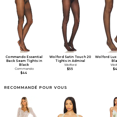
Commando Essential
Wolford Satin Touch 20
Wolford Luxe
Back Seam Tights in
Tights in Admiral
Bl
Black
Wolford
Wol
Commando
$55
$
$44
RECOMMANDÉ POUR VOUS