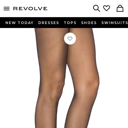
menu - shows more content
Revolve, Apparel & Fashion
Search
NEW TODAY
DRESSES
TOPS
SHOES
SWIMSUIT
Préféré COLLANT TRANSPARANT T