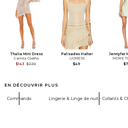
Thalia Mini Dress
Palisades Halter
Jennyfer 
Camila Coelho
LIONESS
MORE T
Previous price:
$143
$220
$49
$
EN DÉCOUVRIR PLUS
Commando
Lingerie & Linge de nuit - Collants & 