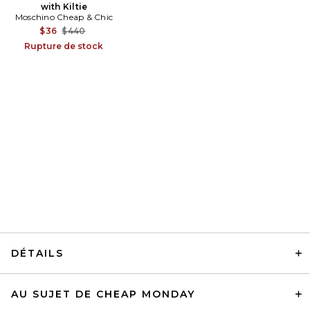
with Kiltie
Moschino Cheap & Chic
Previous price:
$36
$440
Rupture de stock
DÉTAILS
AU SUJET DE CHEAP MONDAY