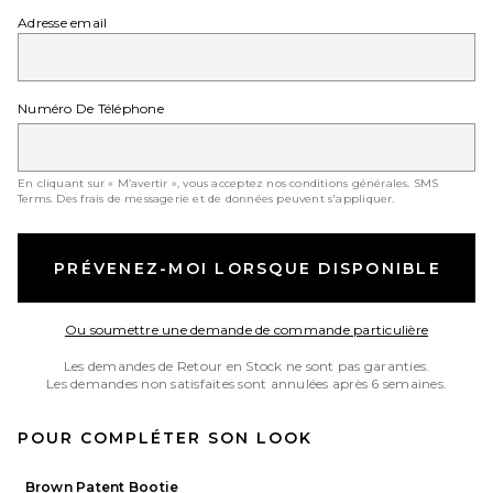
Adresse email
Numéro De Téléphone
En cliquant sur « M’avertir », vous acceptez nos conditions générales.
SMS
Terms
. Des frais de messagerie et de données peuvent s'appliquer.
PRÉVENEZ-MOI LORSQUE DISPONIBLE
Opens in
Ou soumettre une demande de commande particulière
Les demandes de Retour en Stock ne sont pas garanties.
Les demandes non satisfaites sont annulées après 6 semaines.
POUR COMPLÉTER SON LOOK
Brown Patent Bootie