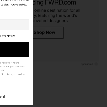
ous abonnez à notre
ité des nouveautés,
Les deux
e recevoir notre
es et les promotions.
 Voir
ment