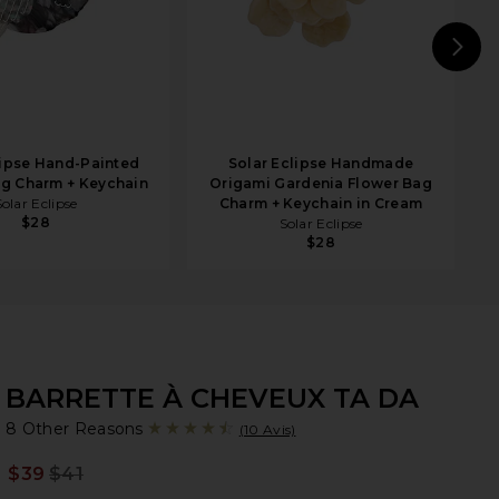
N
lipse Hand-Painted
Solar Eclipse Handmade
g Charm + Keychain
Origami Gardenia Flower Bag
Solar Eclipse
Charm + Keychain in Cream
$28
Solar Eclipse
$28
BARRETTE À CHEVEUX TA DA
8 
bran
8 Other Reasons
(10 Avis)
$39
$41
Prev