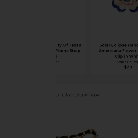
BaubleBar University Of Texas
Solar Eclipse Han
At Austin Beaded Phone Strap
Americana Flower 
in Multi
Clip in Whi
BaubleBar
Solar Eclips
$42
$28
8 Other Reasons
BARRETTE À CHEVEUX TA DA
ajouter aux préférés8 Other Reasons Ta Da Clip Set 