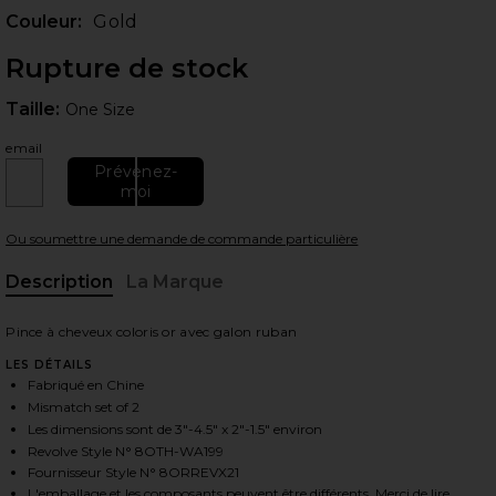
Couleur:
Gold
Rupture de stock
Taille:
Taille:
One Size
email
Prévenez-
moi
Ou soumettre une demande de commande particulière
Description
La Marque
Pince à cheveux coloris or avec galon ruban
LES DÉTAILS
Fabriqué en Chine
Mismatch set of 2
Les dimensions sont de 3"-4.5" x 2"-1.5" environ
Revolve Style N° 8OTH-WA199
Fournisseur Style N° 8ORREVX21
L'emballage et les composants peuvent être différents. Merci de lire