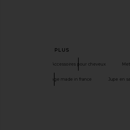
EN DÉCOUVRIR PLUS
Cheveux
Accessoires pour cheveux
Met
Robe invité mariage made in france
Jupe en sa