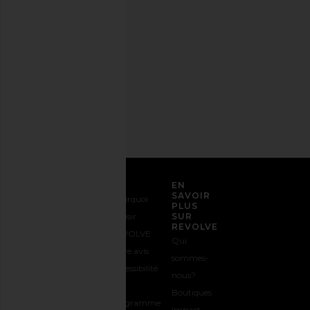
tout
moment.
Politique
de
confidentialité
Adresse
email
S'INSCRIRE
SERVICE CLIENT
EN
SAVOIR
Nous
Expédition
Pourquoi
PLUS
contacter
&
choisir
SUR
REVOLVE
1-888-442-
Livraison
REVOLVE
Qui
5830
Retours &
Votre avis
sommes-
Options de
Échanges
Accessibilité
nous?
paiement
Guide des
Le
Boutiques
FAQs
Tailles
programme
Impact