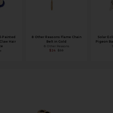
d-Painted
8 Other Reasons Flame Chain
Solar Ec
Claw Hair
Belt in Gold
Pigeon Ba
te
8 Other Reasons
$24
$58
e
in Gold