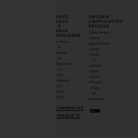
AFFIRMEZ
AIDEZ-
OBTENIR
VOTRE
NOUS
L'APPLICATION
STYLE
À
REVOLVE
NOUS
Téléchargez
Inscrivez-
AMÉLIORER
notre
vous à
Prenez
application
notre
le
super
newsletter
temps
facile
par e-
de
à
mail
répondre
utiliser
et
OBTENEZ
à
pour
10%
une
votre
DE
enquête
iPhone,
RÉDUCTION
.
sur
iPad
C'est
votre
et
comme
visite.
Android
avoir
une
COMMENCEZ
meilleure
L'ENQUÊTE
amie
stylée.
Désabonnez-
vous à