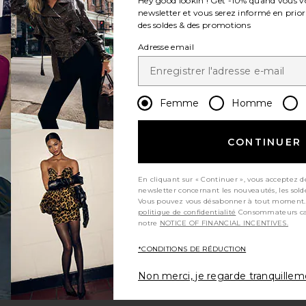
Hey good lookin'! Get
-10%
quand vous v
newsletter et vous serez informé en prior
des soldes & des promotions
Adresse email
Femme
Homme
CONTINUER
En cliquant sur « Continuer », vous acceptez d
newsletter concernant les nouveautés, les sold
Vous pouvez vous désabonner à tout moment.
politique de confidentialité
Consommateurs californiens, consultez
notre
NOTICE OF FINANCIAL INCENTIVES.
*CONDITIONS DE RÉDUCTION
Non merci, je regarde tranquille