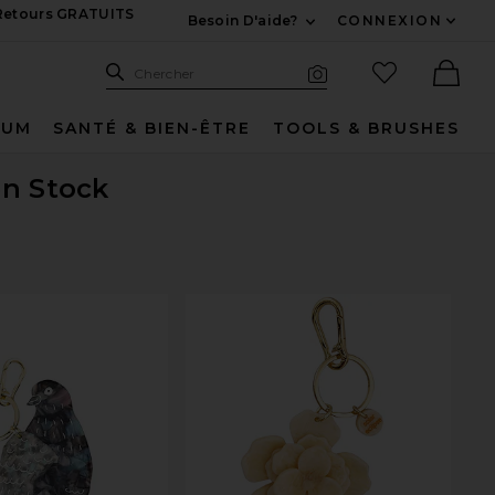
 Retours GRATUITS
Besoin D'aide?
CONNEXION
Développez Pour Nous
Recherche
Articles favo
Chercher
Recherche visuelle
Ther
FUM
SANTÉ & BIEN-ÊTRE
TOOLS & BRUSHES
en Stock