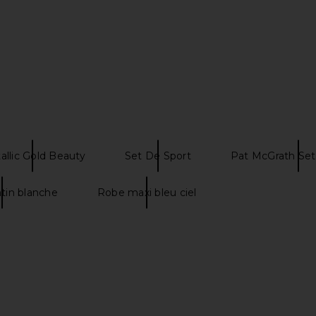
allic Gold Beauty
Set De Sport
Pat McGrath Set
tin blanche
Robe maxi bleu ciel