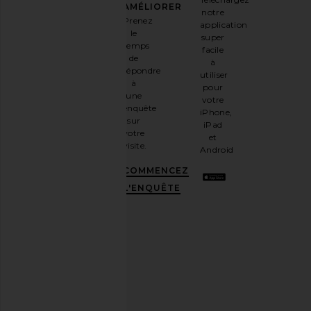
Inscrivez-
AMÉLIORER
notre
vous à
Prenez
application
notre
le
super
newsletter
temps
facile
par e-
de
à
mail
répondre
utiliser
et
OBTENEZ
à
pour
10%
une
votre
DE
enquête
iPhone,
RÉDUCTION
.
sur
iPad
C'est
votre
et
comme
visite.
Android
avoir
une
COMMENCEZ
meilleure
L'ENQUÊTE
amie
stylée.
Désabonnez-
vous à
tout
moment.
Politique
de
confidentialité