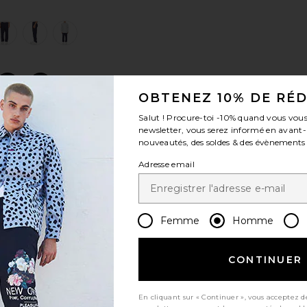
view 1 of 5 PANTALON in Newport Navy
v
S
S
S
OBTENEZ 10% DE RÉ
Salut ! Procure-toi
-10%
quand vous vous
newsletter, vous serez informé en avant
nouveautés, des soldes & des évènements
Adresse email
Femme
Homme
CONTINUER
En cliquant sur « Continuer », vous acceptez d