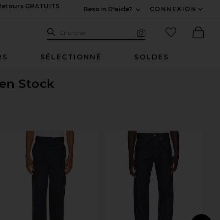
 Retours GRATUITS
Besoin D'aide?
CONNEXION
Développez Pour Nous
Recherche
Articles favo
Chercher
Recherche visuelle
Ther
RS
SÉLECTIONNÉ
SOLDES
 en Stock