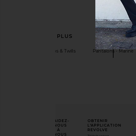
EN DÉCOUVRIR PLUS
Pantalons - Chinos & Twills
Pantalons - Marine
AFFIRMEZ
AIDEZ-
OBTENIR
VOTRE
NOUS
L'APPLICATION
STYLE
À
REVOLVE
NOUS
Téléchargez