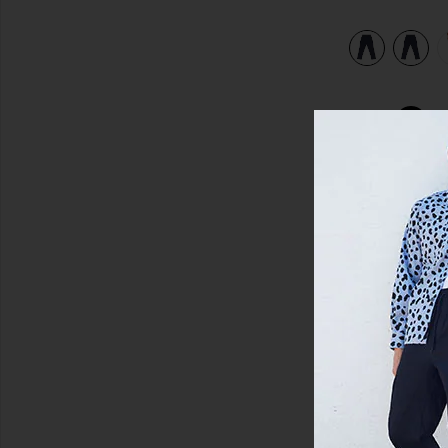
view 6 of 5 PANTALON in Newport Navy