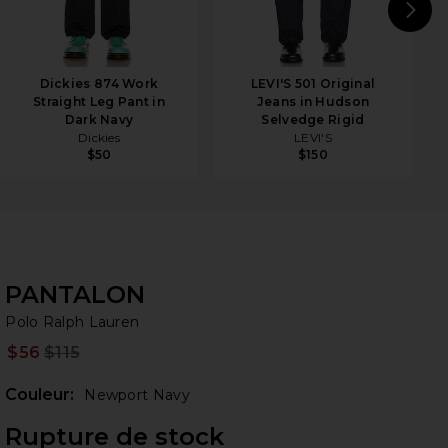
N
Dickies 874 Work
LEVI'S 501 Original
Straight Leg Pant in
Jeans in Hudson
Dark Navy
Selvedge Rigid
Dickies
LEVI'S
$50
$150
PANTALON
Po
bran
Polo Ralph Lauren
$56
$115
Prev
Couleur:
Newport Navy
Rupture de stock