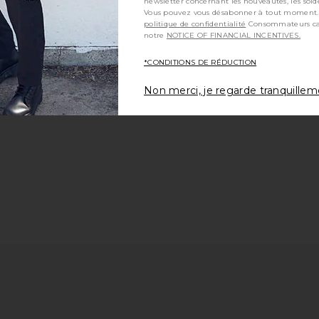
newsletter concernant les nouveautés, les sold
Vous pouvez vous désabonner à tout moment.
politique de confidentialité
Consommateurs californiens, consultez
notre
NOTICE OF FINANCIAL INCENTIVES.
*CONDITIONS DE RÉDUCTION
Non merci, je regarde tranquille