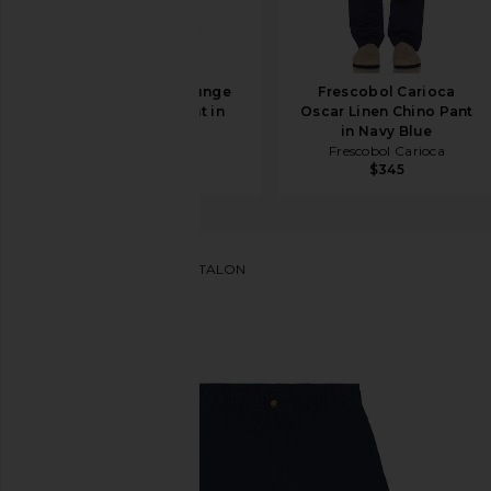
SKIMS Jersey Lounge
Frescobol Carioca
Straight Leg Pant in
Oscar Linen Chino Pant
Navy
in Navy Blue
SKIMS
Frescobol Carioca
$78
$345
Polo Ralph Lauren
PANTALON
ajouter aux préférésPolo Ralph Lauren Prepster Pa