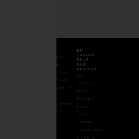
Adresse
email
S'INSCRIRE
SERVICE CLIENT
EN
SAVOIR
Nous
Expédition
Pourquoi
PLUS
contacter
&
choisir
SUR
REVOLVE
1-888-442-
Livraison
REVOLVE
Qui
5830
Retours &
Votre avis
sommes-
Options de
Échanges
Accessibilité
nous?
paiement
Guide des
Le
Boutiques
FAQs
Tailles
programme
Impact
Suivre
Offrir
Fidélité
Social
votre
REVOLVE
Emplois
commande
Ambassadeur
Marketing