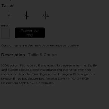
Taille:
Merci
M
XL
XXL
Taille:
Taille:
Taille:
email
Prévenez-
moi
 slides
Ou soumettre une demande de commande particulière
Description
Taille & Coupe
, Cu
100% coton. Fabriqué au Bangladesh. Lavage en machine. Zip fly
and button closure.Elastic waistband and interior drawstring.
conception 4-poche. Tissu léger en twill. Largeur 19" aux genoux,
largeur 15" au bas des jambes. Revolve Style N° PLAU-MP39.
Fournisseur Style N° 710932986006.