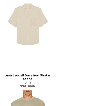
onia Lyocell Vacation Shirt in
Stone
onia
Prix Avant Réduction:
$98
$195