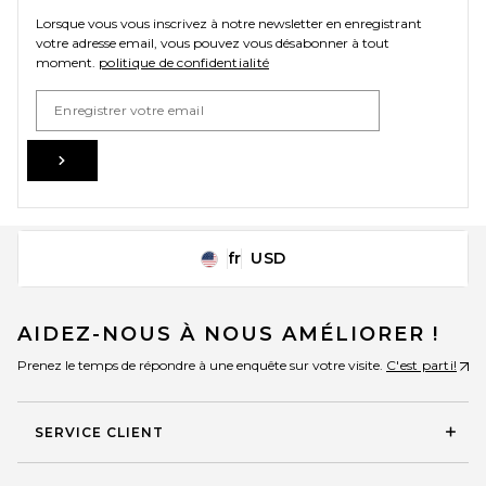
Lorsque vous vous inscrivez à notre newsletter en enregistrant
votre adresse email, vous pouvez vous désabonner à tout
Theory Camp Collar Shirt in
moment.
politique de confidentialité
Baltic
Theory
$225
Email Address
Sign Up
fr
USD
Change Country Regions Preferences
AIDEZ-NOUS À NOUS AMÉLIORER !
Prenez le temps de répondre à une enquête sur votre visite.
C'est parti!
SERVICE CLIENT
Vuori Current Tech Tee in