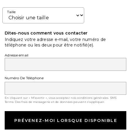
Taille
Dites-nous comment vous contacter
Indiquez votre adresse e-mail, votre numéro de
téléphone ou les deux pour être notifié(e).
Adresse email
Numéro De Téléphone
En cliquant sur « M’avertir », vous acceptez nos conditions générales.
SMS
Terms
. Des frais de messagerie et de données peuvent s'appliquer.
PRÉVENEZ-MOI LORSQUE DISPONIBLE