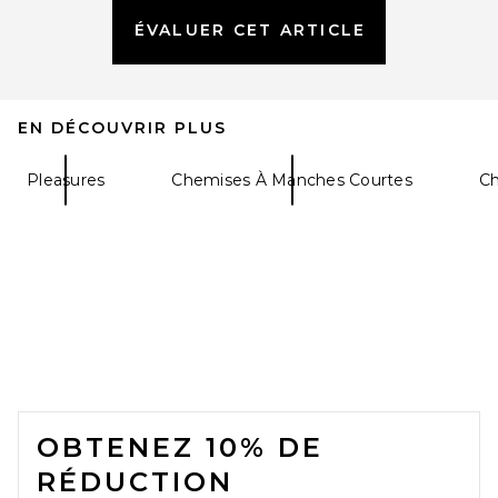
ÉVALUER CET ARTICLE
Theory Bron Polo in Light
Pine Grove
EN DÉCOUVRIR PLUS
Theory
$145
Pleasures
Chemises À Manches Courtes
Ch
FOOTER
OBTENEZ 10% DE
RÉDUCTION