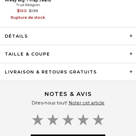
Mikey Big T Flap Jeans
True Religion
Previous price:
$100
$199
Rupture de stock
DÉTAILS
Polo Ralph Lauren Soft
Touch T-Shirt in Cafe Brown
TAILLE & COUPE
Polo Ralph Lauren
$65
LIVRAISON & RETOURS GRATUITS
NOTES & AVIS
Dites-nous tout!
Noter cet article