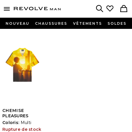
Revolve
menu - shows more content
Search
NOUVEAU
CHAUSSURES
VÊTEMENTS
SOLDES
CHEMISE
PLEASURES
Coloris:
Multi
Rupture de stock