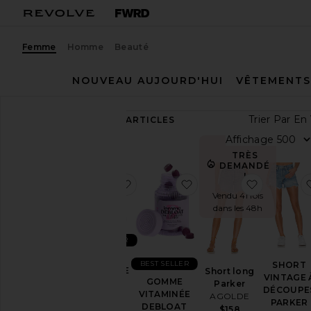
Femme
Homme
Beauté
NOUVEAU AUJOURD'HUI
VÊTEMENTS
Trie
83,326
ARTICLES
Tout
Aff
voir
TRÈS
DEMANDÉ
!
Catégorie
ajouter aux préférésGOMME VITA
ajouter aux préféré
ajouter au
Vendu 41 fois
Accessoires
dans les 48h
Sport
BEST SELLER
Sacs
GOMME
Beauté
BEST SELLER
SHORT
VITAMINÉE
Short long
VINTAGE 
GOMME
SLEEP
Fondateurs
Parker
DÉCOUPE
VITAMINÉE
Lemme
AGOLDE
Afro-
PARKER
DEBLOAT
$30
$158
américains