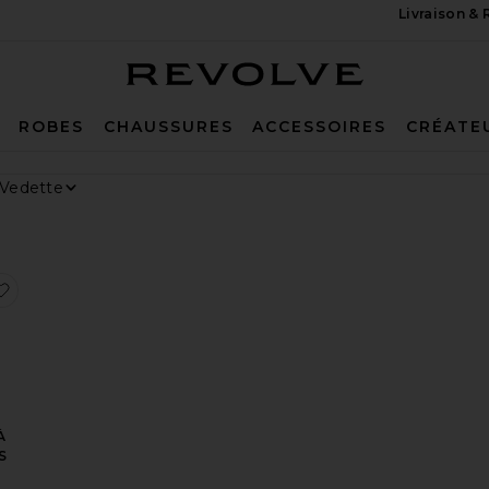
Livraison &
Revolve
ROBES
CHAUSSURES
ACCESSOIRES
CRÉATE
r Par
ichage
MINÉE SLEEP
sGOMME VITAMINÉE DEBLOAT
x préférésShort long Parker
ajouter aux préférésSHORT VINTAGE À DÉCOUPES PARKER
À
S