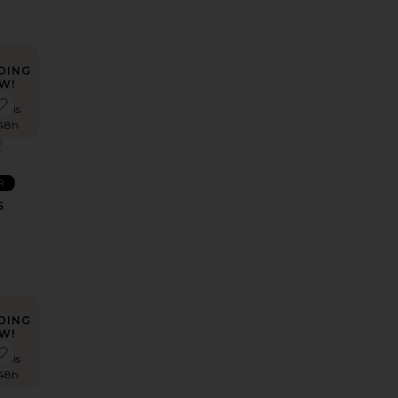
DING
W!
-1130
LEGGINGS CAPRI
ux préférésCHAPEAU
ajouter aux préférésSNEAKERS CLOUD 6
fois
 48h
R
S
DING
W!
AN 501 ORIGINAL
sGOMME VITAMINÉE PURR
aux préférésBASKETS DE RANDONNÉE XT-6
ajouter aux préférésROBE BLYTHE
 fois
 48h