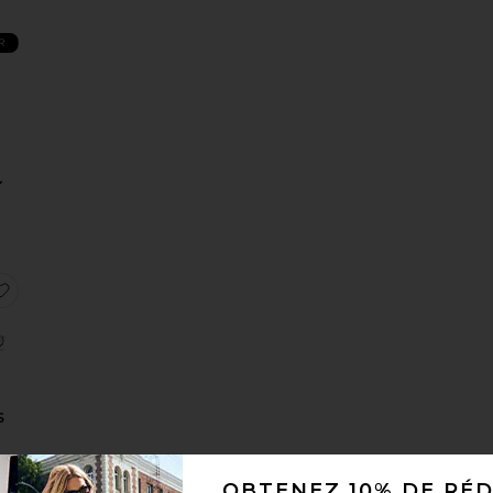
R
sSAC À BANDOULIÈRE CRYSTAL SIGNATURE SOFT TABBY
aux préférésPANTALON BRYNN
ajouter aux préférésSNEAKERS XT-WHISPER
S
R
OBTENEZ 10% DE RÉ