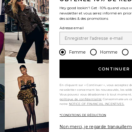
Hey good lookin'! Get
-10%
quand vous v
newsletter et vous serez informé en prior
des soldes & des promotions
Adresse email
Femme
Homme
vious page
CONTINUER
En cliquant sur « Continuer », vous acceptez d
newsletter concernant les nouveautés, les sold
t page
Vous pouvez vous désabonner à tout moment.
politique de confidentialité
Consommateurs californiens, consultez
notre
NOTICE OF FINANCIAL INCENTIVES.
*CONDITIONS DE RÉDUCTION
Non merci, je regarde tranquille