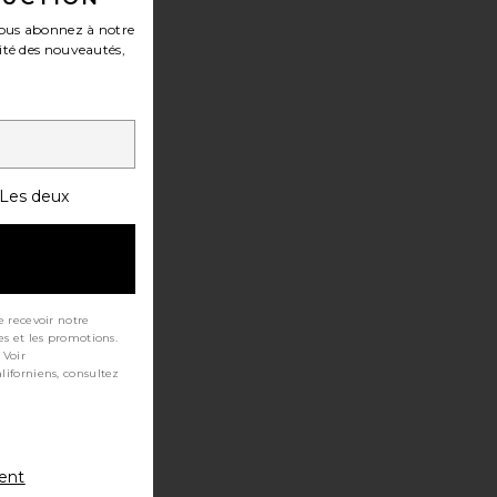
ous abonnez à notre
ité des nouveautés,
Les deux
e recevoir notre
es et les promotions.
 Voir
ment