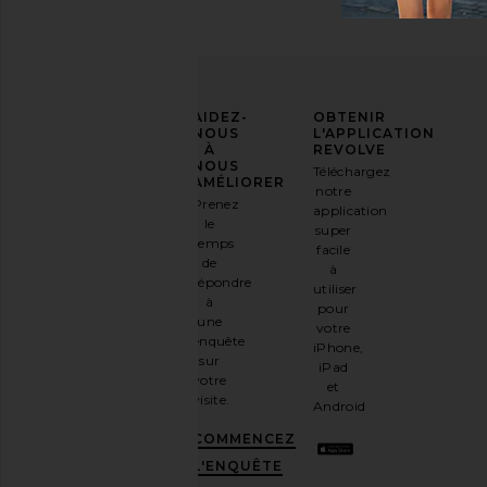
AFFIRMEZ
AIDEZ-
OBTENIR
VOTRE
NOUS
L'APPLICATION
STYLE
À
REVOLVE
NOUS
Téléchargez
Inscrivez-
AMÉLIORER
notre
vous à
Prenez
application
notre
le
super
newsletter
temps
facile
par e-
de
à
mail
répondre
utiliser
et
OBTENEZ
à
pour
10%
une
votre
DE
enquête
iPhone,
RÉDUCTION
.
sur
iPad
C'est
votre
et
comme
visite.
Android
avoir
une
COMMENCEZ
meilleure
L'ENQUÊTE
amie