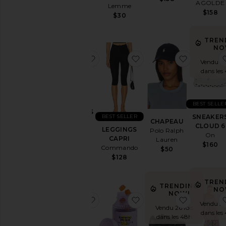
AGOLDE
Lemme
Jeans
$158
$30
Peignoirs
TREN
Maison
NO
Blousons
ajouter aux préférésSNEAKERS GEL
ajouter aux préférés
ajouter a
Vendu 35 
&
dans les
Manteaux
Bijoux
Combinaisons
BEST SELLE
SNEAKERS
Cuir
BEST SELLER
SNEAKER
GEL-1130
CHAPEAU
CLOUD 6
LEGGINGS
Asics
Lingerie
Polo Ralph
On
CAPRI
$100
Lauren
& Nuit
$160
Commando
$50
Lounge
$128
Loungewear
TREN
Pantalons
TRENDING
NO
NOW!
Polos
ajouter aux préférésSHORT EN JE
ajouter aux préféré
ajouter 
Vendu 29
Vendu 26 fois
Seconde
dans les
dans les 48h
main