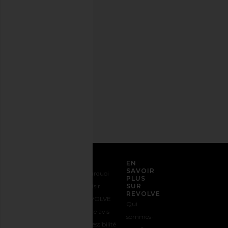
stylée.
Désabonnez-
vous à
tout
moment.
Politique
de
confidentialité
Adresse
email
S'INSCRIRE
SERVICE CLIENT
EN
SAVOIR
Nous
Expédition
Pourquoi
PLUS
contacter
&
choisir
SUR
REVOLVE
1-888-442-
Livraison
REVOLVE
Qui
5830
Retours &
Votre avis
sommes-
Options de
Échanges
Accessibilité