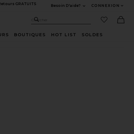
 Retours GRATUITS
Besoin D'aide?
CONNEXION
Développez Pour Nous
Recherche
Articles favo
Chercher
Ther
URS
BOUTIQUES
HOT LIST
SOLDES