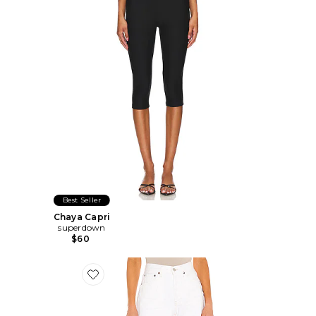
Best Seller
Chaya Capri
superdown
$60
Favorite Short long Parker