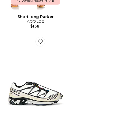
47 vendu récemment
Short long Parker
AGOLDE
$158
Favorite SNEAKERS XT-6