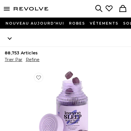
menu - shows more content
Revolve, Apparel & Fashion
Search
NOUVEAU AUJOURD'HUI
ROBES
VÊTEMENTS
SO
88,753
Articles
Trier Par
Refine
Favorite GOMME VITAMINÉE SLEEP