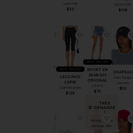
Lemme
AGOLDE
Jeans
$30
$158
Peignoirs
Maison
Blousons
ajouter aux préférésSNEAKERS GEL
ajouter aux préférés
ajouter a
&
Manteaux
Bijoux
Combinaisons
BEST SELLER
SNEAKERS
Cuir
BEST SELLER
SHORT EN
GEL-1130
CHAPEAU
JEAN 501
Lingerie
LEGGINGS
Asics
Polo Ralph
ORIGINAL
CAPRI
$100
Lauren
& Nuit
LEVI'S
Commando
$50
Lounge
$75
$128
Loungewear
TRÈS
Pantalons
DEMANDÉ
!
Polos
ajouter aux préférésGOMME VITA
ajouter aux préférés
ajouter a
Vendu 73 fois
Seconde
dans les 48h
Acheté
main
Dec 1969