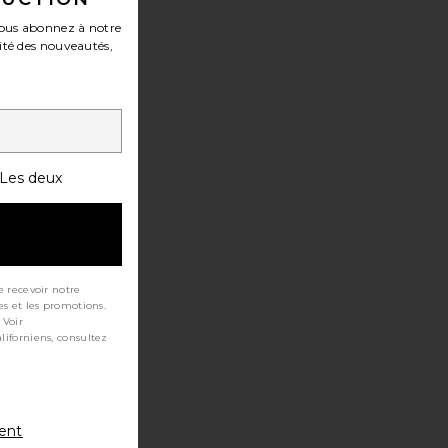
ous abonnez à notre
ité des nouveautés,
Les deux
e recevoir notre
es et les promotions.
 Voir
ment