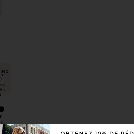
ING
W!
T-WHISPER
sSAC À BANDOULIÈRE CRYSTAL SIGNATURE SOFT TABBY
x préférésThe Mermaid Brush Essential Boar Bristle Brush
ajouter aux préférésBASKETS DE RANDONNÉE XT-6
ois
48h
R
E
ÉE
OBTENEZ 10% DE RÉ