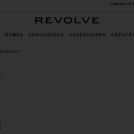
Livraison &
Revolve
ROBES
CHAUSSURES
ACCESSOIRES
CRÉATE
r Par
chage
MINÉE SLEEP
sGOMME VITAMINÉE DEBLOAT
x préférésShort long Parker
ajouter aux préférésSHORT VINTAGE À DÉCOUPES PARKER
À
S