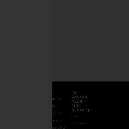
stylée.
Désabonnez-
vous à
tout
moment.
Politique
de
confidentialité
Adresse
email
S'INSCRIRE
SERVICE CLIENT
EN
SAVOIR
Nous
Expédition
Pourquoi
PLUS
contacter
&
choisir
SUR
REVOLVE
1-888-442-
Livraison
REVOLVE
Qui
5830
Retours &
Votre avis
sommes-
Options de
Échanges
Accessibilité