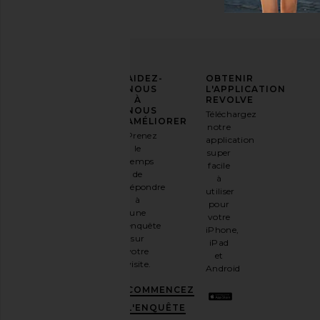
AFFIRMEZ
AIDEZ-
OBTENIR
VOTRE
NOUS
L'APPLICATION
STYLE
À
REVOLVE
NOUS
Téléchargez
Inscrivez-
AMÉLIORER
notre
vous à
Prenez
application
notre
le
super
newsletter
temps
facile
par e-
de
à
mail
répondre
utiliser
et
OBTENEZ
à
pour
10%
une
votre
DE
enquête
iPhone,
RÉDUCTION
.
sur
iPad
C'est
votre
et
comme
visite.
Android
avoir
une
COMMENCEZ
meilleure
L'ENQUÊTE
amie