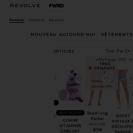
Femme
Homme
Beauté
NOUVEAU AUJOURD'HUI
VÊTEMENTS
Trie
89,401
ARTICLES
Tout
Affi
voir
TRÈS
DEMANDÉ
!
Catégorie
ajouter aux préférésGOMME VITA
ajouter aux préféré
ajouter au
Vendu 59 fois
dans les 48h
Accessoires
Sport
BEST SELLER
Sacs
GOMME
Beauté
BEST SELLER
Short long
VITAMINÉE
SHORT
Parker
GOMME
SLEEP
Fondateurs
VINTAGE 
AGOLDE
VITAMINÉE
Lemme
DÉCOUPE
Afro-
$158
DEBLOAT
PARKER
$30
américains