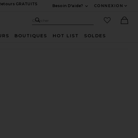
 Retours GRATUITS
Besoin D'aide?
CONNEXION
Développez Pour Nous
Recherche
Articles favo
Chercher
Ther
URS
BOUTIQUES
HOT LIST
SOLDES