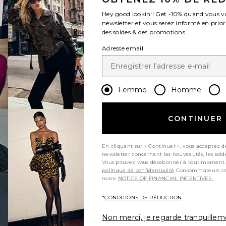
Hey good lookin'! Get
-10%
quand vous v
newsletter et vous serez informé en prior
des soldes & des promotions
Adresse email
Femme
Homme
ious page
CONTINUER
En cliquant sur « Continuer », vous acceptez d
newsletter concernant les nouveautés, les sold
t page
Vous pouvez vous désabonner à tout moment.
politique de confidentialité
Consommateurs californiens, consultez
notre
NOTICE OF FINANCIAL INCENTIVES.
*CONDITIONS DE RÉDUCTION
Non merci, je regarde tranquille