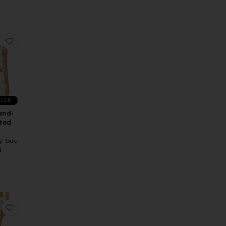
sJUPE/ROBE EN CROCHET ET PERLES ADORA
aux préférésJUPE AVEC FRANGES EN CROCHET ARIA
ajouter aux préférésViola Hand-crocheted Top
LLER
and-
ted
p
y Side
0
sTOP DOS-NU AVEC FRANGES EN CROCHET ARIA
ux préférésTula Hand-crocheted Top
ajouter aux préférésJUPE COURTE TANGO