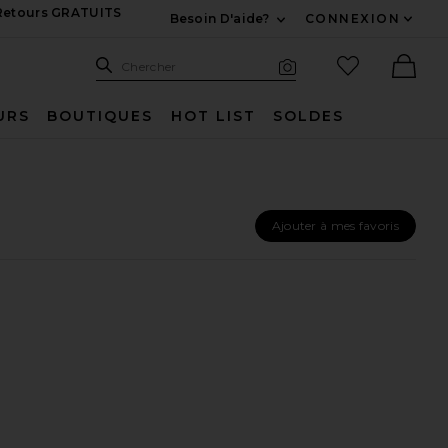
 Retours GRATUITS
Besoin D'aide?
CONNEXION
Développez Pour Nous
Recherche
Articles favo
Chercher
Recherche visuelle
Ther
URS
BOUTIQUES
HOT LIST
SOLDES
Ajouter à mes favoris