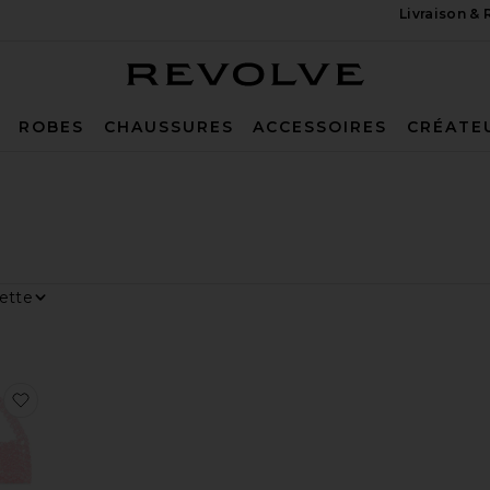
Livraison &
Revolve
ROBES
CHAUSSURES
ACCESSOIRES
CRÉATE
ar
age
a Hand Crochet Halter Top
aux préférésJUPE TULA
ajouter aux préférésSAC À MAIN TIARE