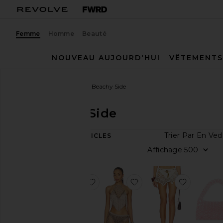
Femme
Homme
Beauté
NOUVEAU AUJOURD'HUI
VÊTEMENTS
Femme
Créateurs
My Beachy Side
My Beachy Side
Trier P
84
ARTICLES
Catégorie
Affich
Accessoires
Sacs
ajouter aux préférésJUPE ARIA
ajouter aux préférésAri
ajouter 
Jeans
Peignoirs
Pantalons