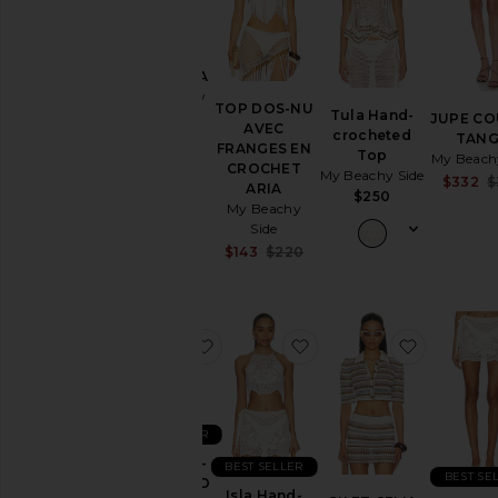
ROBE ISLA
My Beachy
TOP DOS-NU
Tula Hand-
Side
JUPE C
AVEC
crocheted
Sale price:
TAN
$140
FRANGES EN
Top
Previous price:
$399
My Beach
CROCHET
My Beachy Side
$332
$
ARIA
$250
My Beachy
Side
Sale price:
$143
$220
Previous price:
ajouter aux préférésTOP DOS-NU
ajouter aux préférésIs
ajouter a
BEST SELLER
TOP DOS-
BEST SELLER
BEST SE
NU TANGO
Isla Hand-