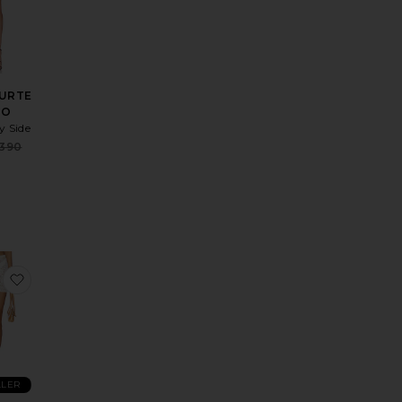
OURTE
GO
y Side
Sale price:
390
Previous price:
 TANGO
la Hand-crocheted Top
ux préférésGILET CELIA
ajouter aux préférésJUPE ISLA
LLER