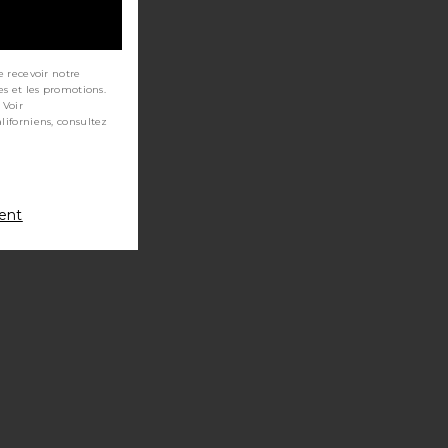
e recevoir notre
es et les promotions.
 Voir
ment