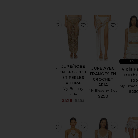
ajouter aux préférésJUPE VIOLA
ajouter aux préféré
ajouter 
JUPE
BEST SE
VIOLA
JUPE/ROBE
JUPE AVEC
My Beachy
Viola H
EN CROCHET
FRANGES EN
Side
croche
ET PERLES
CROCHET
$250
To
ADORA
ARIA
My Beach
My Beachy
My Beachy Side
$25
Side
$250
Sale price:
$428
$455
Previous price:
ajouter aux préférésROBE ISLA
ajouter aux préféré
ajouter a