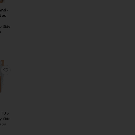
and-
ted
p
y Side
0
ice:
cheted Polo Top
TOP CROCHET
aux préférésSHORT SEXY
ajouter aux préférésJUPE LOTUS
OTUS
y Side
Sale price:
325
ice:
Previous price: