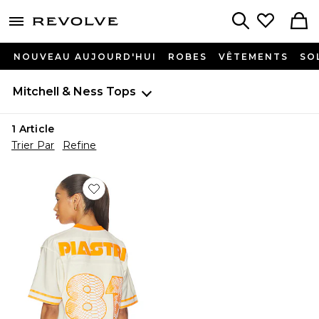
menu - shows more content
Revolve, Apparel & Fashion
Search
NOUVEAU AUJOURD'HUI
ROBES
VÊTEMENTS
SO
Mitchell & Ness
Tops
1
Article
Trier Par
Refine
Favorite FLUIDE