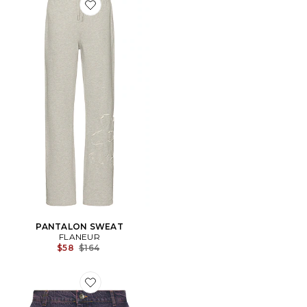
Favorite PANTALON SWEAT
PANTALON SWEAT
FLANEUR
Previous price:
$58
$164
Favorite SHORT