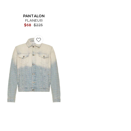
PANTALON
FLANEUR
Previous price:
$68
$225
Favorite BLOUSON