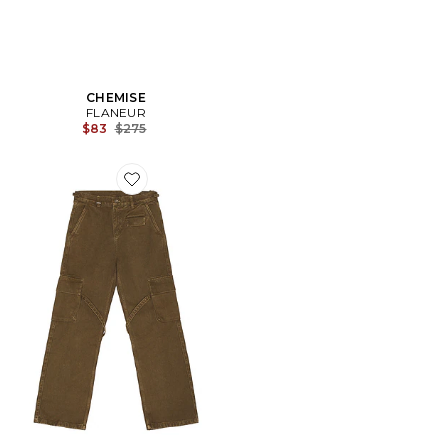
CHEMISE
FLANEUR
Previous price:
$83
$275
Favorite PANTALON