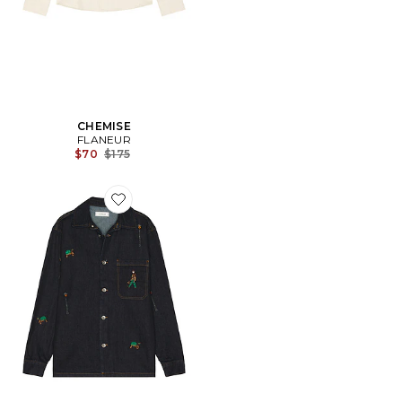
CHEMISE
FLANEUR
Previous price:
$70
$175
Favorite CHEMISE