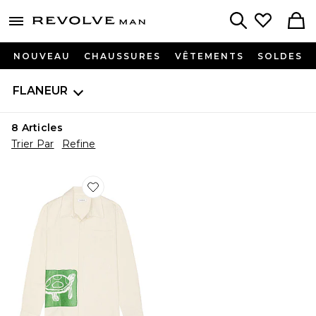
Revolve
menu - shows more content
Search
NOUVEAU
CHAUSSURES
VÊTEMENTS
SOLDES
FLANEUR
8
Articles
Trier Par
Refine
Favorite CHEMISE