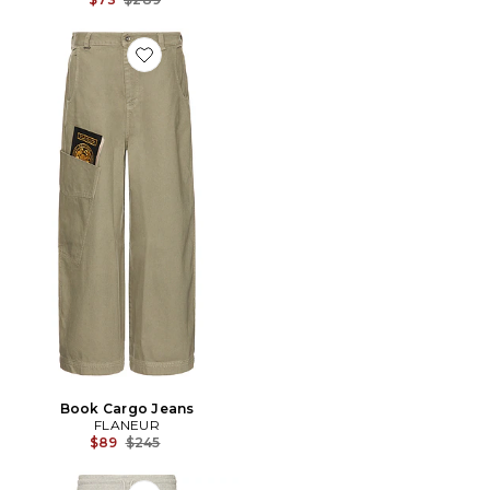
Favorite Book Cargo Jeans
Book Cargo Jeans
FLANEUR
Previous price:
$89
$245