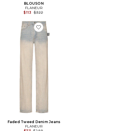
BLOUSON
FLANEUR
Previous price:
$113
$322
Favorite Faded Tweed Denim Jeans
Faded Tweed Denim Jeans
FLANEUR
Previous price:
$73
$289