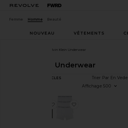
Femme
Homme
Beauté
NOUVEAU
VÊTEMENTS
C
Homme
Créateurs
Calvin Klein Underwear
Calvin Klein Underwear
CATÉGORIE
Trier Pa
2
ARTICLES
Femme
Afficha
Homme
ajouter aux préférésLOT DE CUL
ajouter aux préférésL
Taille
Couleur