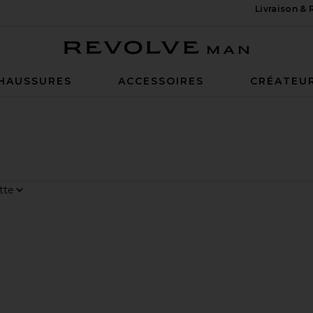
Livraison &
Revolve Man
HAUSSURES
ACCESSOIRES
CRÉATEU
r
ge
OTTES BOXER
OT DE CULOTTES BOXER