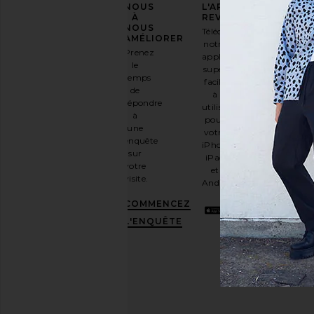
VOTRE
NOUS
L'APPLICATION
STYLE
À
REVOLVE
NOUS
Téléchargez
Inscrivez-
AMÉLIORER
notre
vous à
Prenez
application
notre
le
super
newsletter
temps
facile
par e-
de
à
mail
répondre
utiliser
et
OBTENEZ
à
pour
10%
une
votre
DE
enquête
iPhone,
RÉDUCTION
.
sur
iPad
C'est
votre
et
comme
visite.
Android
avoir
une
COMMENCEZ
meilleure
L'ENQUÊTE
amie
stylée.
Désabonnez-
vous à
tout
moment.
Politique