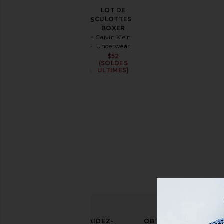
LOT DE
LOT DE
Prix
CULOTTES
CULOTTES
BOXER
BOXER
Calvin Klein
Calvin Klein
Underwear
Underwear
$52
$52
(SOLDES
(SOLDES
ULTIMES)
ULTIMES)
AFFIRMEZ
AIDEZ-
OBTENIR