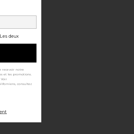
Les deux
e recevoir notre
es et les promotions.
 Voir
ment