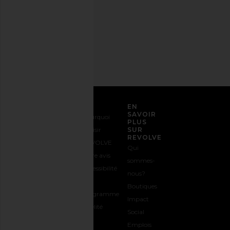
de
confidentialité
Adresse
email
S'INSCRIRE
SERVICE CLIENT
EN
SAVOIR
Nous
Expédition
Pourquoi
PLUS
contacter
&
choisir
SUR
REVOLVE
1-888-442-
Livraison
REVOLVE
Qui
5830
Retours &
Votre avis
sommes-
Options de
Échanges
Accessibilité
nous?
paiement
Guide des
Le
Boutiques
FAQs
Tailles
programme
Impact
Suivre
Offrir
Fidélité
Social
votre
REVOLVE
Emplois