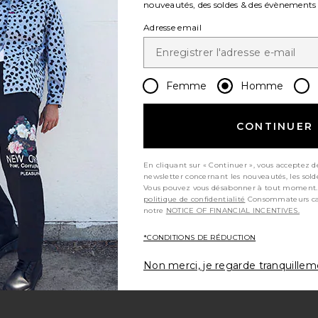
nouveautés, des soldes & des évènements
Adresse email
Femme
Homme
CONTINUER
En cliquant sur « Continuer », vous acceptez d
newsletter concernant les nouveautés, les sold
Vous pouvez vous désabonner à tout moment.
politique de confidentialité
Consommateurs californiens, consultez
notre
NOTICE OF FINANCIAL INCENTIVES.
*CONDITIONS DE RÉDUCTION
Non merci, je regarde tranquille