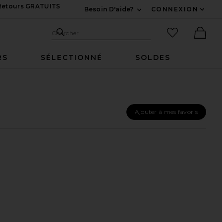
 Retours GRATUITS
Besoin D'aide?
CONNEXION
Développez Pour Nous
Recherche
Articles favo
Chercher
Ther
RS
SÉLECTIONNÉ
SOLDES
Ajouter à mes favoris