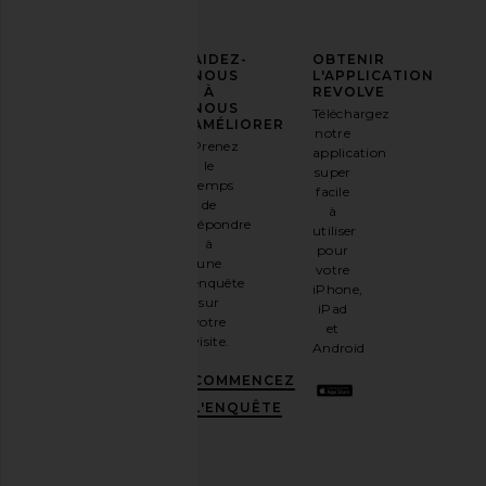
AFFIRMEZ
AIDEZ-
OBTENIR
VOTRE
NOUS
L'APPLICATION
STYLE
À
REVOLVE
NOUS
Téléchargez
Inscrivez-
AMÉLIORER
notre
vous à
Prenez
application
notre
le
super
newsletter
temps
facile
par e-
de
à
mail
répondre
utiliser
et
OBTENEZ
à
pour
10%
une
votre
DE
enquête
iPhone,
RÉDUCTION
.
sur
iPad
C'est
votre
et
comme
visite.
Android
avoir
une
COMMENCEZ
meilleure
L'ENQUÊTE
amie
stylée.
Désabonnez-
vous à