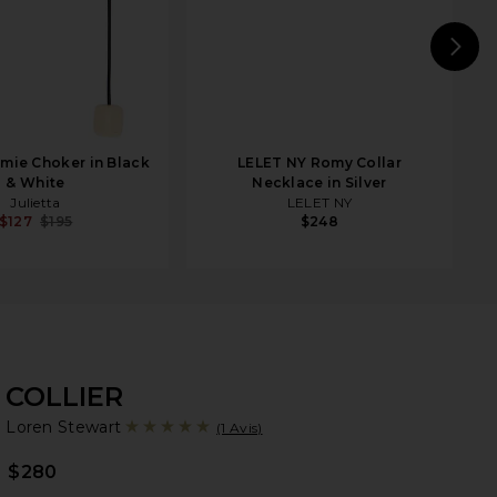
N
amie Choker in Black
LELET NY Romy Collar
& White
Necklace in Silver
Julietta
LELET NY
$127
$195
$248
COLLIER
Lo
bran
Loren Stewart
(1 Avis)
$280