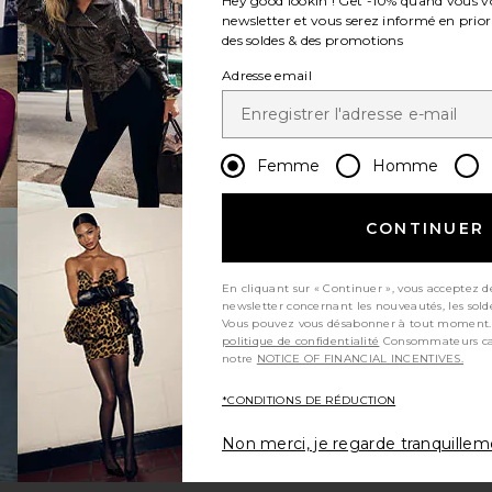
Hey good lookin'! Get
-10%
quand vous v
newsletter et vous serez informé en prior
des soldes & des promotions
Adresse email
Femme
Homme
CONTINUER
En cliquant sur « Continuer », vous acceptez d
newsletter concernant les nouveautés, les sold
Vous pouvez vous désabonner à tout moment.
politique de confidentialité
Consommateurs californiens, consultez
notre
NOTICE OF FINANCIAL INCENTIVES.
*CONDITIONS DE RÉDUCTION
Non merci, je regarde tranquille