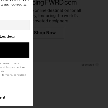
ous abonnez à notre
ité des nouveautés,
Les deux
e recevoir notre
es et les promotions.
 Voir
ment