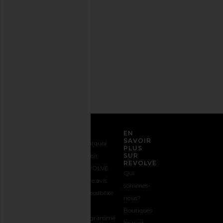
tout
moment.
Politique
de
confidentialité
Adresse
email
S'INSCRIRE
SERVICE CLIENT
EN
SAVOIR
Nous
Expédition
Pourquoi
PLUS
contacter
&
choisir
SUR
REVOLVE
1-888-442-
Livraison
REVOLVE
Qui
5830
Retours &
Votre avis
sommes-
Options de
Échanges
Accessibilité
nous?
paiement
Guide des
Le
Boutiques
FAQs
Tailles
programme
Impact