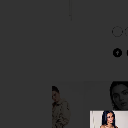
view 3 of 3 COLLIER in Sterling Silver