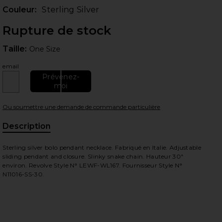
Couleur:
Sterling Silver
Rupture de stock
Taille:
Taille:
One Size
email
Prévenez-
moi
Ou soumettre une demande de commande particulière
 slides
Description
Sterling silver bolo pendant necklace. Fabriqué en Italie. Adjustable
sliding pendant and closure. Slinky snake chain. Hauteur 30"
environ. Revolve Style N° LEWF-WL167. Fournisseur Style N°
N11016-SS-30.