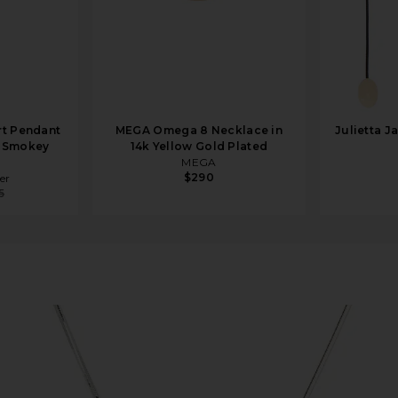
rt Pendant
MEGA Omega 8 Necklace in
Julietta J
n Smokey
14k Yellow Gold Plated
MEGA
$290
her
5
lace in Sterling Silver