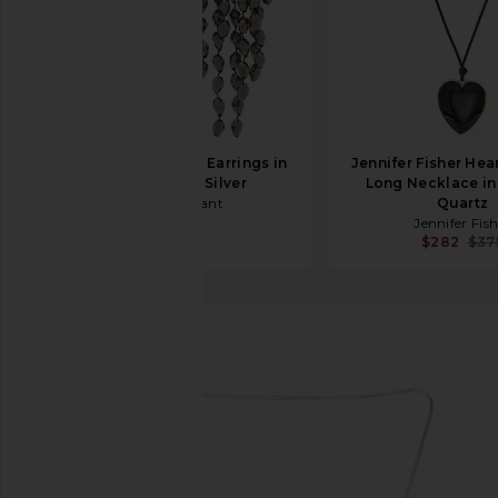
Isabel Marant Clip Earrings in
Jennifer Fisher Hea
Anthracite & Silver
Long Necklace i
Isabel Marant
Quartz
$390
Jennifer Fis
$282
$37
Loren Stewart
COLLIER
ajouter aux préférésLoren Stewart Bolo Pendant Neck