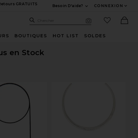
 Retours GRATUITS
Besoin D'aide?
CONNEXION
Développez Pour Nous
Recherche
Articles favo
Chercher
Recherche visuelle
Ther
URS
BOUTIQUES
HOT LIST
SOLDES
lus en Stock