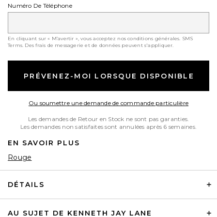
Numéro De Téléphone
En cliquant sur « M’avertir », vous acceptez nos conditions générales.
SMS
Terms
. Des frais de messagerie et de données peuvent s'appliquer.
PRÉVENEZ-MOI LORSQUE DISPONIBLE
Opens in
Ou soumettre une demande de commande particulière
Les demandes de Retour en Stock ne sont pas garanties.
Les demandes non satisfaites sont annulées après 6 semaines.
EN SAVOIR PLUS
Rouge
DÉTAILS
AU SUJET DE KENNETH JAY LANE