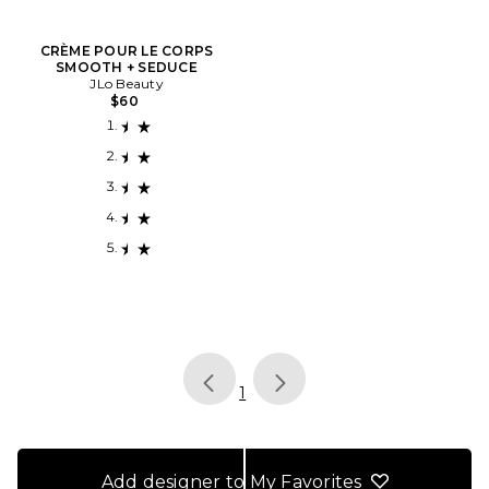
CRÈME POUR LE CORPS
SMOOTH + SEDUCE
JLo Beauty
$60
page
of 1, currently selected
1
Add designer to My Favorites