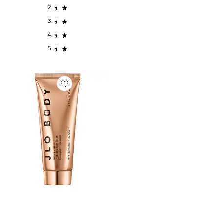
Favorite CRÈME POUR LE CORPS SMOOTH + SEDU