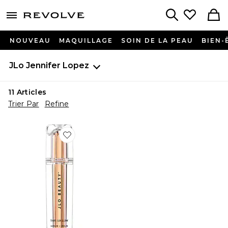
menu - shows more content
Revolve, Apparel & Fashion
Search
NOUVEAU
MAQUILLAGE
SOIN DE LA PEAU
BIEN-
JLo Jennifer Lopez
11
Articles
Trier Par
Refine
Favorite SÉRUM GLOW