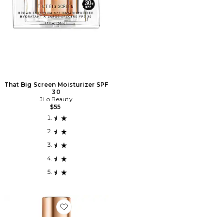
That Big Screen Moisturizer SPF
30
JLo Beauty
$55
Favorite SÉRUM POUR LE CORPS TIGHTEN + TEASE