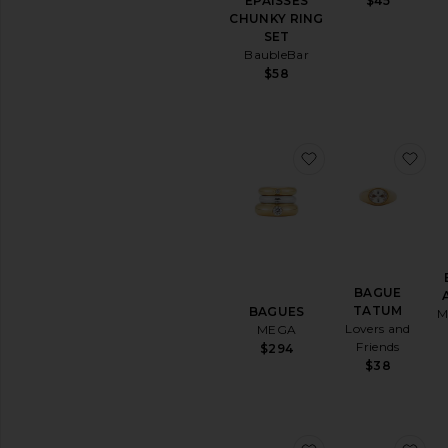
ÉPAISSES
$45
CHUNKY RING
SET
BaubleBar
$58
ajouter aux préf
ajo
BAGUE
TATUM
BAGUES
M
Lovers and
MEGA
Friends
$294
$38