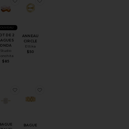
érésBAGUE ISLA
uter aux préférésLOT DE BAGUES TESSA
ajouter aux préférésLOT DE 2 BAGUES ONDA
ajouter aux préférésANNEAU CIRCLE
NOUVEAU
OT DE 2
ANNEAU
BAGUES
CIRCLE
ONDA
Ettika
Studio
$50
onchita
$85
éférésBAGUE ABALONE HIDDEN GEM
outer aux préférésBAGUE FORM
ajouter aux préférésBAGUE TRAVEL
ajouter aux préférésBAGUE ROLLY
BAGUE
BAGUE