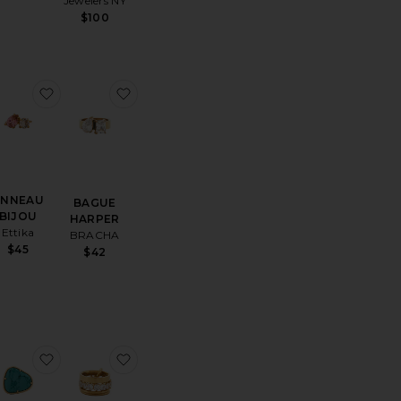
Jewelers NY
$100
férésBAGUE CLARA BAGUETTE
uter aux préférésBAGUE AMI
ajouter aux préférésANNEAU BIJOU
ajouter aux préférésBAGUE HARPER
ANNEAU
BAGUE
BIJOU
HARPER
Ettika
BRACHA
$45
$42
férésBAGUES STACKER
uter aux préférésBAGUE ETERNITY
ajouter aux préférésGROSSE BAGUE FANTAISIE BOL
ajouter aux préférésBAGUE REGGIE