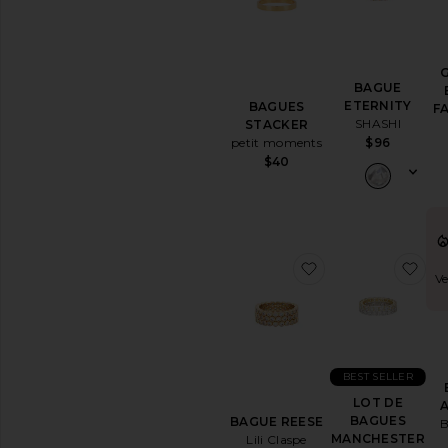
BAGUE
ETERNITY
BAGUES
F
SHASHI
STACKER
petit moments
$96
$40
ajouter aux pré
aj
Ve
BEST SELLER
LOT DE
BAGUES
BAGUE REESE
MANCHESTER
Lili Claspe