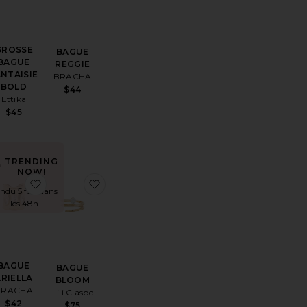
GROSSE
BAGUE
BAGUE
REGGIE
ANTAISIE
BRACHA
BOLD
$44
Ettika
$45
TRENDING
NOW!
férésBAGUE REESE
outer aux préférésLOT DE BAGUES MANCHESTER
ajouter aux préférésBAGUE ARIELLA
ajouter aux préférésBAGUE BLOOM
ndu 5 fois dans
les 48h
BAGUE
BAGUE
ARIELLA
BLOOM
BRACHA
Lili Claspe
$42
$75