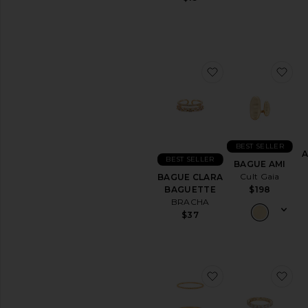
DISPONIBILITÉ
En Stock
articles préférés
Précommande
ajouter aux pré
ajo
articles préférés
BEST SELLER
BEST SELLER
BAGUE AMI
Cult Gaia
BAGUE CLARA
BAGUETTE
$198
BRACHA
$37
ajouter aux pré
ajo