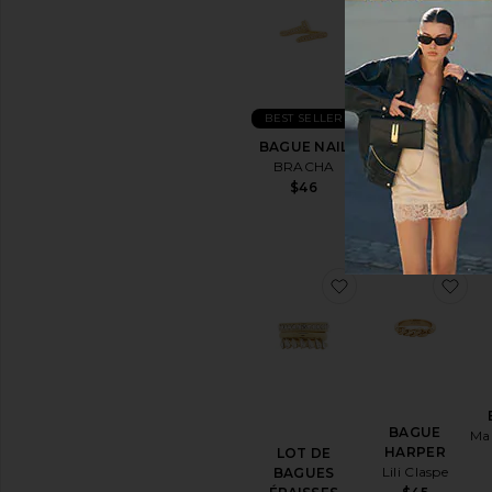
L
BEST SELLER
BAGUE
By Adina Eden
BAGUE NAIL
BRACHA
$98
$46
ajouter aux pré
aj
BAGUE
Ma
HARPER
LOT DE
Lili Claspe
BAGUES