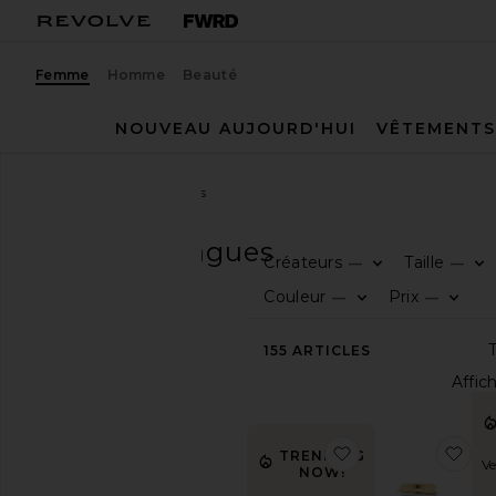
Femme
Homme
Beauté
NOUVEAU AUJOURD'HUI
VÊTEMENTS
Femme
Bijoux
Bagues
BIJOUX
Bagues
Créateurs
Taille
—
—
CATÉGORIE
Couleur
Prix
—
—
Tout
155
ARTICLES
voir
Bijoux
De
Corps
Bracelets
ajouter aux pré
aj
TRENDING
Ve
NOW!
Boucles
d'oreilles