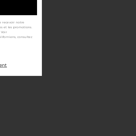
e recevoir notre
es et les promotions.
 Voir
ment
HE HONEY RESIN