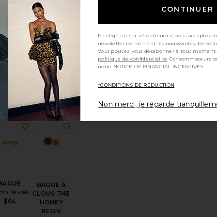
CONTINUER
En cliquant sur « Continuer », vous acceptez d
newsletter concernant les nouveautés, les sold
OT DE 2
LOT DE
Vous pouvez vous désabonner à tout moment.
BAGUES
BAGUES
politique de confidentialité
Consommateurs californiens, consultez
DOME
LUCITE
notre
NOTICE OF FINANCIAL INCENTIVES.
Ettika
SHASHI
$50
$128
*CONDITIONS DE RÉDUCTION
Non merci, je regarde tranquille
férésLOT DE BAGUES ÉPAISSES CHUNKY RING SET
outer aux préférésBAGUE HARPER
ajouter aux préférésBAGUE
ajouter aux préférésBAGUE À CLOUS T
BAGUE
BAGUE À
zin Jewels
CLOUS THE
$64
HONEY
RESIN