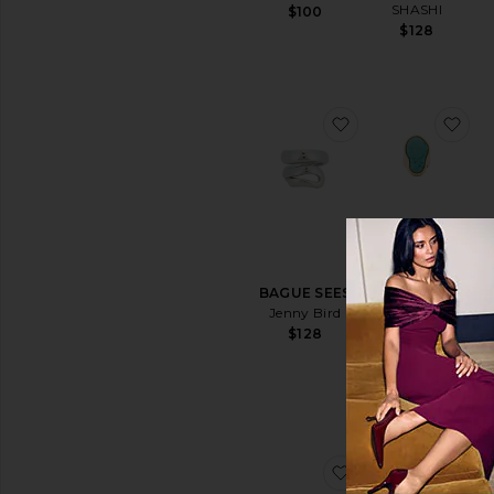
SHASHI
$100
$128
ajouter aux préf
aj
GROSSE
BAGUE
BAGUE SEES
J
FANTAISIE
Jenny Bird
HIDDEN GEM
$128
Ettika
$60
ajouter aux préf
ajo