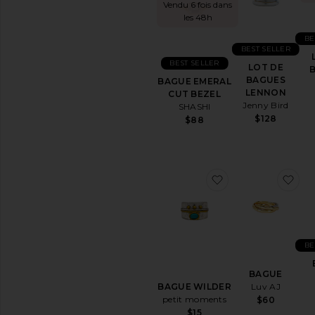
Vendu 6 fois dans
Bijoux
les 48h
fins
BE
Or
BEST SELLER
Initials
BEST SELLER
LOT DE
Colliers
BAGUES
BAGUE EMERAL
LENNON
CUT BEZEL
Pierres
Jenny Bird
SHASHI
&
$128
$88
Métaux
Précieux
Bagues
Bandeau
ajouter aux pré
ajo
Délicat
Diamant
Ensemble
Statement
BE
Inspiration
vintage
BAGUE
Argent
Luv AJ
BAGUE WILDER
Montres
petit moments
$60
$15