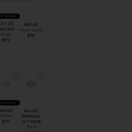
ST SELLER
LOT DE
BAGUE
BAGUES
Mazin Jewels
Ettika
$58
$70
férésBAGUE WILDER
uter aux préférésBAGUE
ajouter aux préférésBAGUE
ajouter aux préférésBAGUE EMERALD C
ST SELLER
BAGUE
BAGUE
Ettika
EMERALD
$30
CUT PAVE
The M