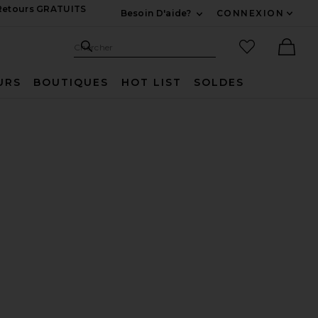
 Retours GRATUITS
Besoin D'aide?
CONNEXION
Développez Pour Nous
Recherche
Articles favo
Chercher
Ther
URS
BOUTIQUES
HOT LIST
SOLDES