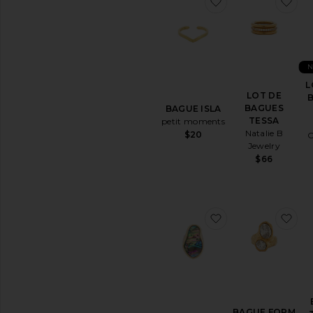
ajouter aux préf
ajo
L
LOT DE
BAGUES
BAGUE ISLA
TESSA
petit moments
Natalie B
$20
C
Jewelry
$66
ajouter aux pr
aj
BAGUE FORM