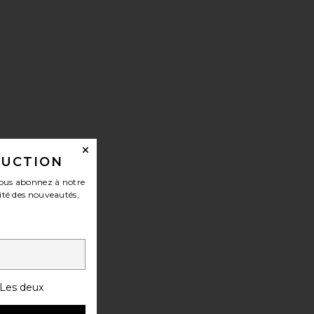
TAISIE TRINKET
DUCTION
ous abonnez à notre
ité des nouveautés,
Les deux
ITE