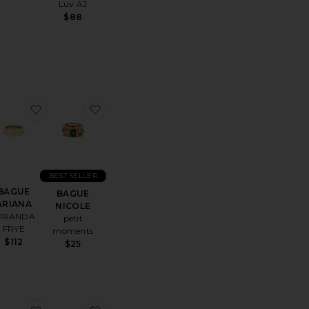
Luv AJ
$88
érésBAGUES
uter aux préférésBAGUE TATUM
ajouter aux préférésBAGUE ARIANA
ajouter aux préférésBAGUE NICOLE
BEST SELLER
BAGUE
BAGUE
ARIANA
NICOLE
IRANDA
petit
FRYE
moments
$112
$25