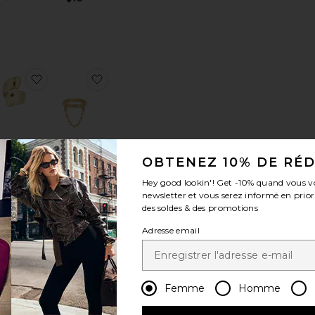
érésBAGUE SEES
outer aux préférésGROSSE BAGUE FANTAISIE HIDDEN GEM
ajouter aux préférésBAGUE SOLENE
ajouter aux préférésGROSSE BAGUE FAN
OBTENEZ 10% DE RÉ
BAGUE
GROSSE
SOLENE
BAGUE
Hey good lookin'! Get
-10%
quand vous v
enny Bird
FANTAISIE
newsletter et vous serez informé en prior
$128
TRINKET
des soldes & des promotions
petit
moments
Adresse email
$25
Femme
Homme
érésBAGUE NAIL
uter aux préférésBAGUE
ajouter aux préférésLOT DE 2 BAGUES DOME
ajouter aux préférésLOT DE BAGUES LUC