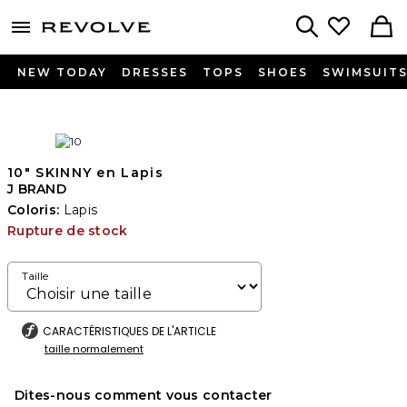
menu - shows more content
Revolve, Apparel & Fashion
Search
NEW TODAY
DRESSES
TOPS
SHOES
SWIMSUIT
10" SKINNY en Lapis
J BRAND
Coloris:
Lapis
Rupture de stock
Taille
CARACTÉRISTIQUES DE L'ARTICLE
taille normalement
Dites-nous comment vous contacter