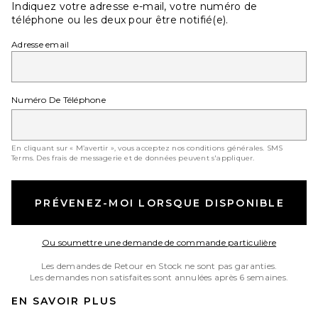
Indiquez votre adresse e-mail, votre numéro de
téléphone ou les deux pour être notifié(e).
Adresse email
Numéro De Téléphone
En cliquant sur « M’avertir », vous acceptez nos conditions générales.
SMS
Terms
. Des frais de messagerie et de données peuvent s'appliquer.
PRÉVENEZ-MOI LORSQUE DISPONIBLE
Opens in
Ou soumettre une demande de commande particulière
Les demandes de Retour en Stock ne sont pas garanties.
Les demandes non satisfaites sont annulées après 6 semaines.
EN SAVOIR PLUS