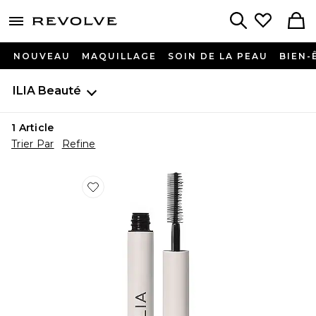
menu - shows more content
Revolve, Apparel & Fashion
Search
NOUVEAU
MAQUILLAGE
SOIN DE LA PEAU
BIEN-
ILIA
Beauté
1
Article
Trier Par
Refine
Favorite Limitless Lash Mascara Mini