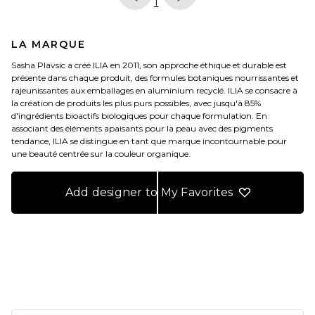
page
of 1, currently selected
1
LA MARQUE
Sasha Plavsic a créé ILIA en 2011, son approche éthique et durable est
présente dans chaque produit, des formules botaniques nourrissantes et
rajeunissantes aux emballages en aluminium recyclé. ILIA se consacre à
la création de produits les plus purs possibles, avec jusqu'à 85%
d'ingrédients bioactifs biologiques pour chaque formulation. En
associant des éléments apaisants pour la peau avec des pigments
tendance, ILIA se distingue en tant que marque incontournable pour
une beauté centrée sur la couleur organique.
Add designer to My Favorites
FOOTER