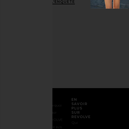
L'ENQUÊTE
amie
stylée.
Désabonnez-
vous à
tout
moment.
Politique
de
confidentialité
Adresse
email
S'INSCRIRE
SERVICE CLIENT
EN
SAVOIR
Nous
Expédition
Pourquoi
PLUS
contacter
&
choisir
SUR
REVOLVE
1-888-442-
Livraison
REVOLVE
Qui
5830
Retours &
Votre avis