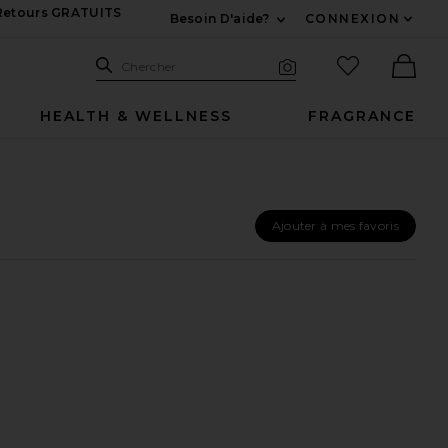
 Retours GRATUITS
Besoin D'aide?
CONNEXION
Développez Pour Nous
Recherche
Articles favo
Chercher
Recherche visuelle
Ther
HEALTH & WELLNESS
FRAGRANCE
Ajouter à mes favoris
 50