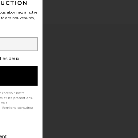
DUCTION
ous abonnez à notre
ité des nouveautés,
Les deux
e recevoir notre
es et les promotions.
 Voir
ment