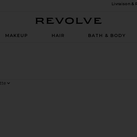
Livraison &
Revolve
MAKEUP
HAIR
BATH & BODY
r
ge
LAIRE MINÉRAL SPF 50 SUN SERUM MINERAL SUNSCREEN SPF
sBASE SUPER SERUM