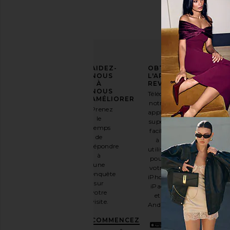
AFFIRMEZ
AIDEZ-
OBTENIR
VOTRE
NOUS
L'APPLICATION
STYLE
À
REVOLVE
NOUS
Téléchargez
Inscrivez-
AMÉLIORER
notre
vous à
Prenez
application
notre
le
super
newsletter
temps
facile
par e-
de
à
mail
répondre
utiliser
et
OBTENEZ
à
pour
10%
une
votre
DE
enquête
iPhone,
RÉDUCTION
.
sur
iPad
C'est
votre
et
comme
visite.
Android
avoir
une
COMMENCEZ
meilleure