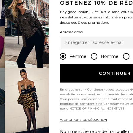
OBTENEZ 10% DE RÉ
Hey good lookin'! Get
-10%
quand vous v
newsletter et vous serez informé en prior
des soldes & des promotions
Adresse email
Femme
Homme
CONTINUER
En cliquant sur « Continuer », vous acceptez d
newsletter concernant les nouveautés, les sold
Vous pouvez vous désabonner à tout moment.
politique de confidentialité
Consommateurs californiens, consultez
notre
NOTICE OF FINANCIAL INCENTIVES.
*CONDITIONS DE RÉDUCTION
Non merci, je regarde tranquille