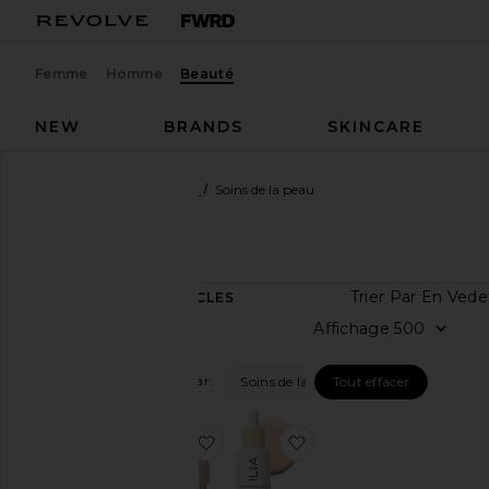
Femme
Homme
Beauté
NEW
BRANDS
SKINCARE
Créateurs
ILIA
Beauté
Soins de la peau
ILIA
Beauté
Trier Pa
2
ARTICLES
Tout
Afficha
voir
Filtrer Par:
Soins de la peau
Tout effacer
Catégorie
Bain
ajouter aux préférésSÉRUM SO
ajouter aux préféré
&
Corps