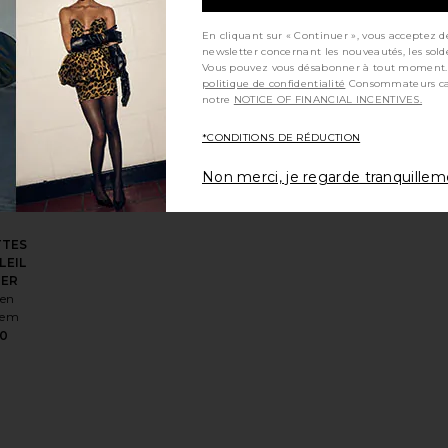
hem
5
En cliquant sur « Continuer », vous acceptez d
newsletter concernant les nouveautés, les sold
Vous pouvez vous désabonner à tout moment.
politique de confidentialité
Consommateurs californiens, consultez
notre
NOTICE OF FINANCIAL INCENTIVES.
VRES BOOK BOX
ésCEINTURE HEAVEN
r aux préférésLUNETTES DE SOLEIL RHYE
ajouter aux préférésLUNETTES DE SOLEIL VESPER
*CONDITIONS DE RÉDUCTION
Non merci, je regarde tranquille
TTES
LEIL
PER
en
hem
80
DE SOLEIL VESPER