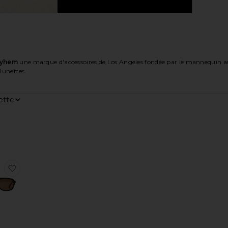
ayhem
une marque d'accessoires de Los Angeles fondée par le mannequin a
 lunettes.
ar
age
DE SOLEIL ESME
ésLUNETTES DE SOLEIL RHYE
r aux préférésLUNETTES DE SOLEIL SLOANE
ajouter aux préférésLUNETTES DE SOLEIL VESPER