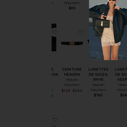
Mayhem
Mayhem
Mayhem
May
$200
$65
$65
$6
ajouter aux préférésBOÎTE À LI
ajouter aux préfér
ajoute
BOÎTE À
CEINTURE
LUNETTES
LUNE
LIVRES BOOK
HEAVEN
DE SOLEIL
DE SO
BOX
Heaven
RHYE
VES
Heaven
Mayhem
Heaven
Heav
Mayhem
Mayhem
May
Sale price:
$120
$200
Previous price:
$160
$1
Sale price:
$51
$85
Previous price:
ajouter aux préférésLUNETTES 