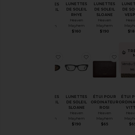
LUNETTES
LUNETTES
LUNE
LUNETTES
DE SOLEIL
DE SOLEIL
DE SO
DE SOLEIL
RHYE
SLOANE
VES
ESME
Prix
Heaven
Heaven
Heav
Heaven
Mayhem
Mayhem
May
Mayhem
$160
$190
$1
$175
TR
ajouter aux préférésLUNETTES 
ajouter aux préfér
ajoute
Vendu 5
le
LUNETTES
LUNETTES
ÉTUI POUR
ÉTUI 
DE SOLEIL
DE SOLEIL
ORDINATEUR
ORDIN
ESME
SLOANE
ROSI
VIT
Heaven
Heaven
Heaven
Heav
Mayhem
Mayhem
Mayhem
May
$175
$190
$65
$6