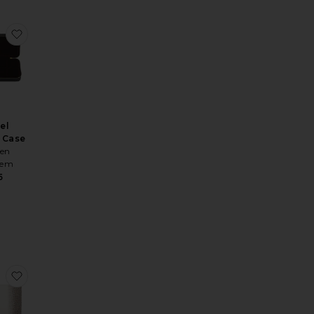
POUR ORDINATEUR LAPTOP SLEEVE
résHOUSSE POUR ORDINATEUR LAPTOP SLEEVE
r aux préférésBOÎTE À LIVRES BOOK BOX
ajouter aux préférésTravel Jewelry Case
el
 Case
en
hem
5
DE SOLEIL VESPER
ésLUNETTES DE SOLEIL SLOANE
r aux préférésLUNETTES DE SOLEIL VESPER
ajouter aux préférésÉTUI POUR ORDINATEUR BREEZY