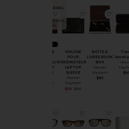
TRENDING
NOW!
ajouter aux préférésHOUSSE 
ajouter aux préfé
ajoute
Vendu 5 fois dans
les 48h
NOUVEAU
HOUSSE
HOUSSE
BOÎTE À
Trav
POUR
POUR
LIVRES BOOK
Jewelry
ORDINATEUR
ORDINATEUR
BOX
Heav
LAPTOP
LAPTOP
Heaven
May
SLEEVE
SLEEVE
Mayhem
$9
Heaven
Heaven
$85
Mayhem
Mayhem
$90
Sale price:
$59
$90
Previous price:
ajouter aux préférésLUNETTES 
ajouter aux préfér
ajoute