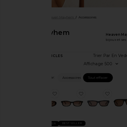
Femme
Créateurs
Heaven Mayhem
Accessoires
Heaven Mayhem
Heaven M
Accessoires
bijoux et ses
Trier P
25
ARTICLES
Catégorie
Affich
Accessoires
Filtrer Par:
Accessoires
Tout effacer
Sacs
Maison
ajouter aux préférésLUNETTES 
ajouter aux préfér
ajoute
Bijoux
Taille
BEST SELLER
BEST SELLER
Couleur