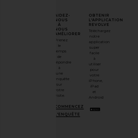
AFFIRMEZ
AIDEZ-
OBTENIR
VOTRE
NOUS
L'APPLICATION
STYLE
À
REVOLVE
NOUS
Téléchargez
Inscrivez-
AMÉLIORER
notre
vous à
Prenez
application
notre
le
super
newsletter
temps
facile
par e-
de
à
mail
répondre
utiliser
et
OBTENEZ
à
pour
10%
une
votre
DE
enquête
iPhone,
RÉDUCTION
.
sur
iPad
C'est
votre
et
comme
visite.
Android
avoir
une
COMMENCEZ
meilleure
L'ENQUÊTE
amie
stylée.
Désabonnez-
vous à