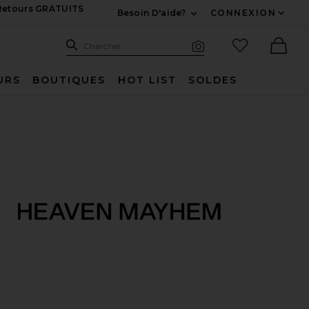
 Retours GRATUITS
Besoin D'aide?
CONNEXION
Développez Pour Nous
Recherche
Articles favo
Chercher
Recherche visuelle
Ther
URS
BOUTIQUES
HOT LIST
SOLDES