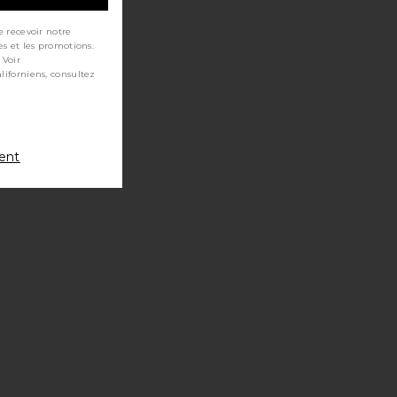
e recevoir notre
es et les promotions.
 Voir
ment