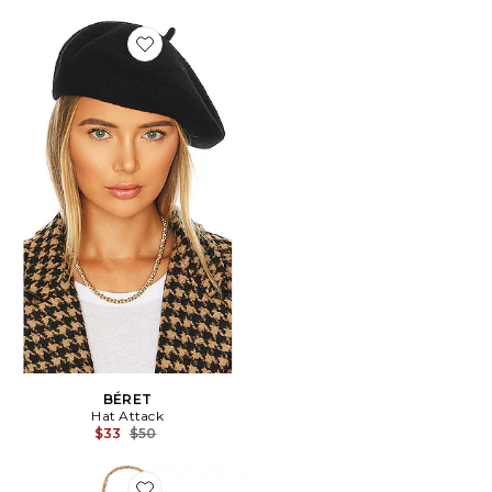
Favorite BÉRET
BÉRET
Hat Attack
Previous price:
$33
$50