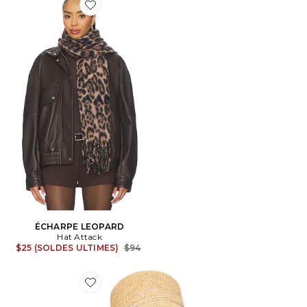
Favorite ÉCHARPE LEOPARD
ÉCHARPE LEOPARD
Hat Attack
Previous price:
$25 (SOLDES ULTIMES)
$94
Favorite BOB EN CROCHET BETTY