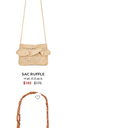
SAC RUFFLE
Hat Attack
Previous price:
$165
$175
Favorite MINI-SAC ISLA BEADED