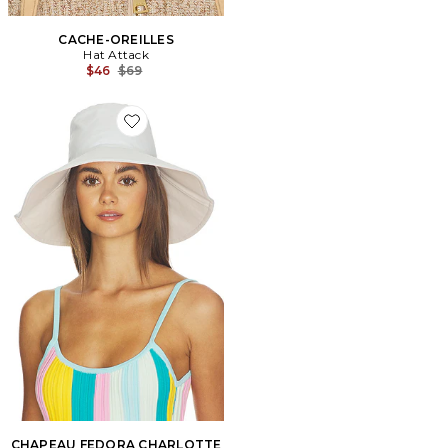
CACHE-OREILLES
Hat Attack
Previous price:
$46
$69
Favorite CHAPEAU FEDORA CHARLOTTE TRAVELER
CHAPEAU FEDORA CHARLOTTE