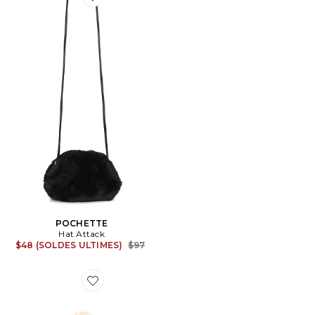
Favorite POCHETTE
POCHETTE
Hat Attack
Previous price:
$48 (SOLDES ULTIMES)
$97
Favorite SAC FOURRE-TOUT MELODY