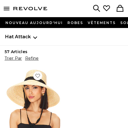
menu - shows more content
Revolve, Apparel & Fashion
Search
NOUVEAU AUJOURD'HUI
ROBES
VÊTEMENTS
SO
Hat Attack
57
Articles
Trier Par
Refine
Favorite CHAPEAU DE SOLEIL CORA