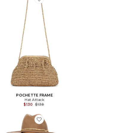
Favorite POCHETTE FRAME
POCHETTE FRAME
Hat Attack
Previous price:
$130
$138
Favorite CHAPEAU DE COWGIRL MOUNTAIN