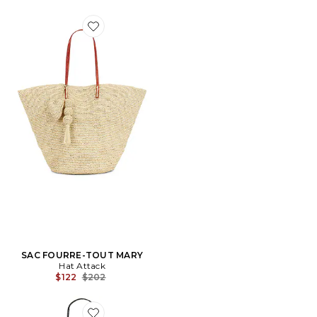
Favorite SAC FOURRE-TOUT MARY
SAC FOURRE-TOUT MARY
Hat Attack
Previous price:
$122
$202