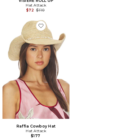
VISIÈRE ROLL UP
Hat Attack
Previous price:
$72
$110
Favorite Raffia Cowboy Hat
Raffia Cowboy Hat
Hat Attack
$177