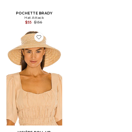
POCHETTE BRADY
Hat Attack
Previous price:
$55
$156
Favorite VISIÈRE ROLL UP